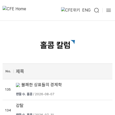
ENG
홀콤 칼럼
제목
No.
불쾌한 상표들의 경제학
135
랜들 G. 홀콤
/ 2026-08-07
강탈
134
랜들 G. 홀콤
/ 2026-07-31