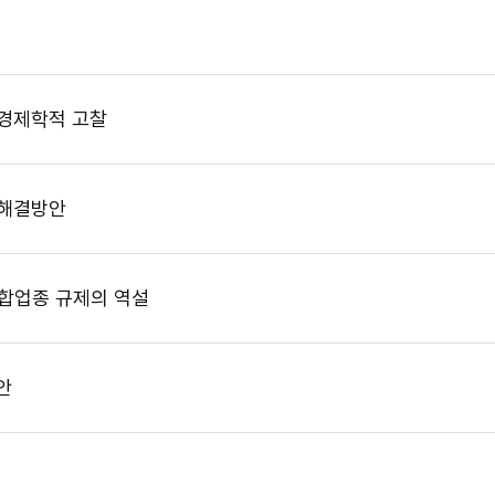
법경제학적 고찰
 해결방안
적합업종 규제의 역설
안