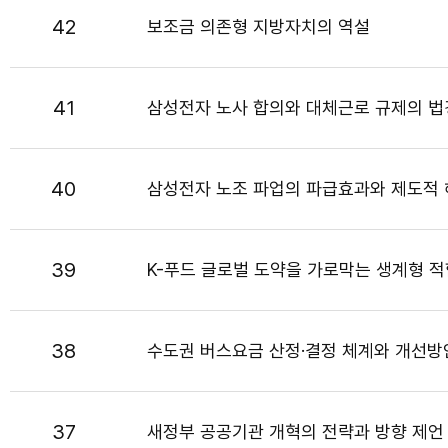
42
보조금 의존형 지방자치의 역설
41
삼성전자 노사 합의와 대체근로 규제의 
40
삼성전자 노조 파업의 파급효과와 제도적
39
K-푸드 글로벌 도약을 가로막는 생계형 
38
수도권 버스요금 산정·결정 체계와 개선방
37
새정부 공공기관 개혁의 전략과 방향 제언