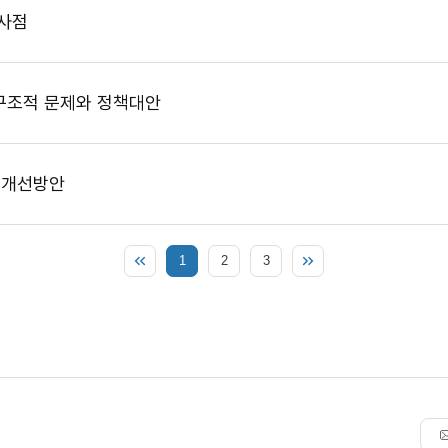
시사점
구조적 문제와 정책대안
 개선방안
1
2
3