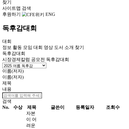
찾기
사이트맵
검색
후원하기
ENG
독후감대회
대회
정보
활동
모임
대회
영상
도서
소개
찾기
독후감대회
시장경제칼럼 공모전
독후감대회
이름(저자)
이름(저자)
제목
내용
검색
No.
수상
제목
글쓴이
등록일자
조회수
자본
이 어
려운