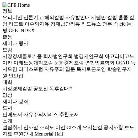
정보
오피니언
언론기고
해외칼럼
자유발언대
지텔만 칼럼
홀콤 칼
럼
리포트
이슈와자유
경제법안리뷰
카드뉴스
언론 속 cfe
논
평
CFE INDEX
활동
세미나
행사
모임
시장경제콜로키움
회사법연구회
법경제연구회
아고라이코노
미카
미래노동개혁포럼
문화경제포럼
연합법률학회 LEAD
독
서모임 리더스포럼
자유주의 입문 독서토론모임
학술연구지
원
인턴십
대회
시장경제칼럼 공모전
독후감대회
영상
세미나
강좌
도서
판매도서
자유주의시리즈
추천도서
소개
설립취지
인사말
조직도
비전
CI소개
오시는길
공지사항
보도
자료
후원안내
Memorial Hall