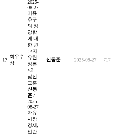
2025-
08-27
이윤
추구
의 정
당함
에 대
한 변
: <자
최우수
유헌
신동준
17
2025-08-27
717
상
정론
>의
낯선
교훈
신동
준
/
2025-
08-27
자유
시장
경제,
인간