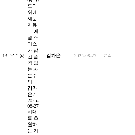
09-16
도덕
위에
세운
자유
— 애
덤 스
미스
가 남
13
우수상
김가온
2025-08-27
714
긴 품
격 있
는 자
본주
의
김가
온
/
2025-
08-27
시대
를 초
월하
는 지