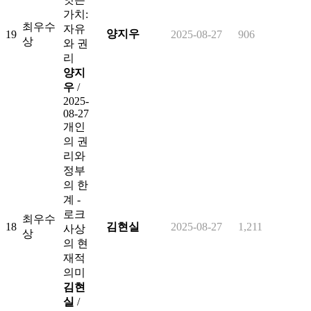
가치:
최우수
자유
양지우
19
2025-08-27
906
상
와 권
리
양지
우
/
2025-
08-27
개인
의 권
리와
정부
의 한
계 -
로크
최우수
18
김현실
2025-08-27
1,211
사상
상
의 현
재적
의미
김현
실
/