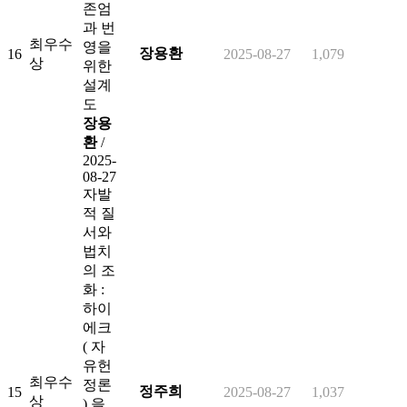
존엄
과 번
최우수
영을
장용환
16
2025-08-27
1,079
상
위한
설계
도
장용
환
/
2025-
08-27
자발
적 질
서와
법치
의 조
화 :
하이
에크
( 자
유헌
최우수
정론
정주희
15
2025-08-27
1,037
상
) 을