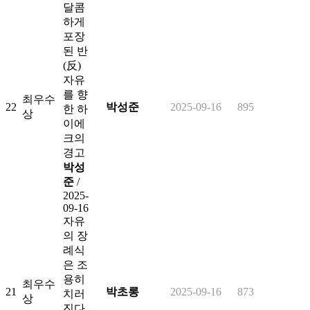
달콤
하게
포장
된 반
(反)
자유
를 향
최우수
22
박성준
2025-09-16
895
한 하
상
이에
크의
경고
박성
준
/
2025-
09-16
자유
의 장
례식
은 조
용히
최우수
21
박초롱
2025-09-16
873
치러
상
진다