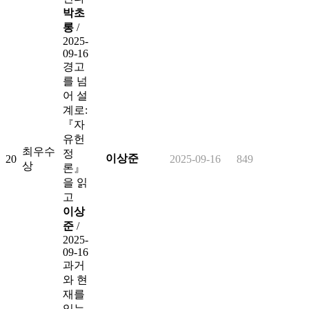
박초
롱
/
2025-
09-16
경고
를 넘
어 설
계로:
『자
유헌
최우수
정
이상준
20
2025-09-16
849
상
론』
을 읽
고
이상
준
/
2025-
09-16
과거
와 현
재를
잇는