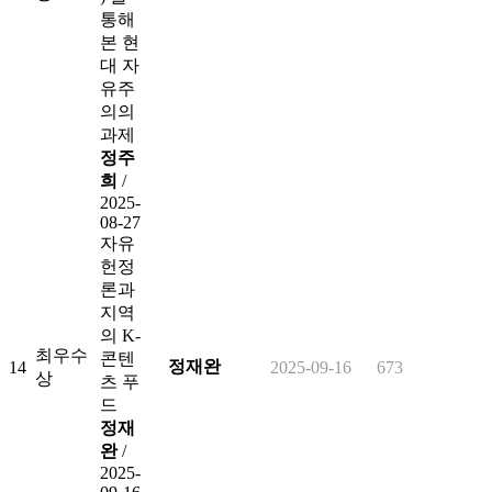
통해
본 현
대 자
유주
의의
과제
정주
희
/
2025-
08-27
자유
헌정
론과
지역
의 K-
최우수
콘텐
정재완
14
2025-09-16
673
상
츠 푸
드
정재
완
/
2025-