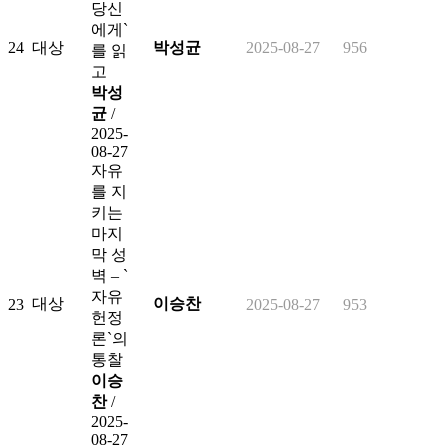
당신
에게`
24
대상
박성균
2025-08-27
956
를 읽
고
박성
균
/
2025-
08-27
자유
를 지
키는
마지
막 성
벽 – `
자유
대상
이승찬
23
2025-08-27
953
헌정
론`의
통찰
이승
찬
/
2025-
08-27