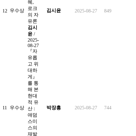
혜,
로크
우수상
김시윤
12
2025-08-27
849
의 자
유론
김시
윤
/
2025-
08-27
『자
유롭
고 위
대하
게』
를 통
해 본
현대
적 유
11
우수상
박장흥
2025-08-27
744
산 :
애덤
스미
스의
재발