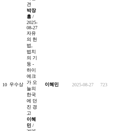
견
박장
흥
/
2025-
08-27
자유
의 헌
법,
법치
의 기
둥 -
하이
에크
가 오
우수상
이혜민
10
2025-08-27
723
늘의
한국
에 던
진 경
고
이혜
민
/