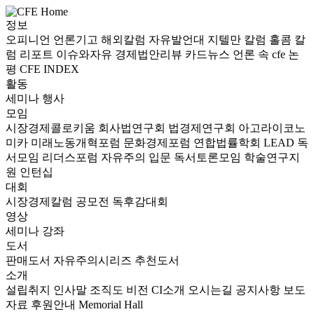
정보
오피니언
언론기고
해외칼럼
자유발언대
지텔만 칼럼
홀콤 칼
럼
리포트
이슈와자유
경제법안리뷰
카드뉴스
언론 속 cfe
논
평
CFE INDEX
활동
세미나
행사
모임
시장경제콜로키움
회사법연구회
법경제연구회
아고라이코노
미카
미래노동개혁포럼
문화경제포럼
연합법률학회 LEAD
독
서모임 리더스포럼
자유주의 입문 독서토론모임
학술연구지
원
인턴십
대회
시장경제칼럼 공모전
독후감대회
영상
세미나
강좌
도서
판매도서
자유주의시리즈
추천도서
소개
설립취지
인사말
조직도
비전
CI소개
오시는길
공지사항
보도
자료
후원안내
Memorial Hall