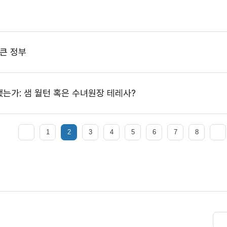
 큰 정부
했는가: 샘 월턴 혹은 수녀원장 테레사?
1
2
3
4
5
6
7
8