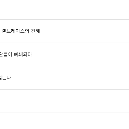
스 갤브레이스의 견해
기관들이 폐쇄되다
얻는다