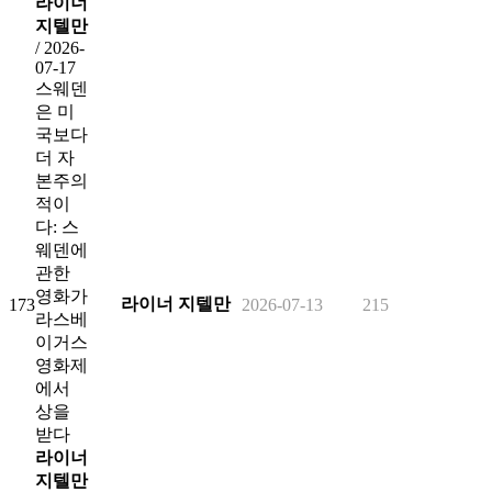
라이너
지텔만
/ 2026-
07-17
스웨덴
은 미
국보다
더 자
본주의
적이
다: 스
웨덴에
관한
영화가
라이너 지텔만
173
2026-07-13
215
라스베
이거스
영화제
에서
상을
받다
라이너
지텔만