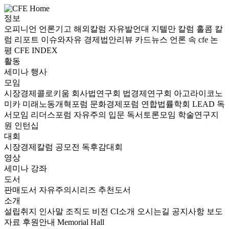
정보
오피니언
언론기고
해외칼럼
자유발언대
지텔만 칼럼
홀콤 칼
럼
리포트
이슈와자유
경제법안리뷰
카드뉴스
언론 속 cfe
논
평
CFE INDEX
활동
세미나
행사
모임
시장경제콜로키움
회사법연구회
법경제연구회
아고라이코노
미카
미래노동개혁포럼
문화경제포럼
연합법률학회 LEAD
독
서모임 리더스포럼
자유주의 입문 독서토론모임
학술연구지
원
인턴십
대회
시장경제칼럼 공모전
독후감대회
영상
세미나
강좌
도서
판매도서
자유주의시리즈
추천도서
소개
설립취지
인사말
조직도
비전
CI소개
오시는길
공지사항
보도
자료
후원안내
Memorial Hall