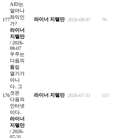
AfD는
얼마나
좌익인
라이너 지텔만
177
2026-08-07
76
가?
라이너
지텔만
/ 2026-
08-07
우주는
다음의
튤립
열기가
아니
다. 그
것은
라이너 지텔만
176
2026-07-31
115
다음의
인터넷
이다.
라이너
지텔만
/ 2026-
07-31