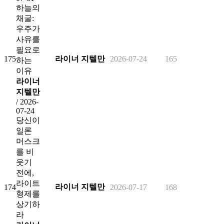
하늘의
채굴:
우주가
사유를
필요로
175
라이너 지텔만
2026-07-24
165
하는
이유
라이너
지텔만
/ 2026-
07-24
당신이
일론
머스크
를 비
웃기
전에,
라이트
라이너 지텔만
174
2026-07-17
168
형제를
상기하
라