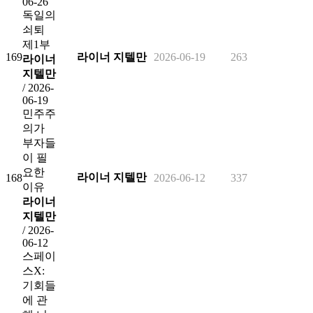
06-26
독일의
쇠퇴
제1부
169
라이너 지텔만
2026-06-19
263
라이너
지텔만
/ 2026-
06-19
민주주
의가
부자들
이 필
요한
라이너 지텔만
168
2026-06-12
337
이유
라이너
지텔만
/ 2026-
06-12
스페이
스X:
기회들
에 관