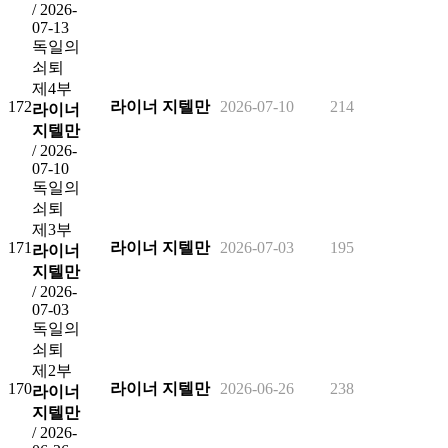
/ 2026-
07-13
독일의
쇠퇴
제4부
172
라이너 지텔만
2026-07-10
214
라이너
지텔만
/ 2026-
07-10
독일의
쇠퇴
제3부
171
라이너 지텔만
2026-07-03
195
라이너
지텔만
/ 2026-
07-03
독일의
쇠퇴
제2부
170
라이너 지텔만
2026-06-26
238
라이너
지텔만
/ 2026-