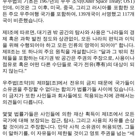
우주법의 기초는 1967년의 우주 조약(Outer Space Treaty; OST)
인데, 이것은 그 이후, 미국, 중국, 그리고 러시아를 포함한 모
든 주요 우주여행 국가를 포함하여, 139개국이 서명했고 117개
국이 비준했습니다.
제I조에 따르면, 대기권 밖 공간의 탐사와 사용은 “나라들의 경
제 혹은 과학 발전 정도와 상관없이, 모든 나라의 편익과 이익
을 위해 수행되어야 하고 모든 인류의 영역이 되어야” 합니다.
제II조는 또 하나의 주요 원칙을 개설합니다: “달과 그 밖의 천
체들을 포함하는 대기권 밖 공간은 주권의 주장으로, 사용이나
점유로 혹은 어떤 다른 수단들로 국가 전유(專有)의 대상이 되
지 않는다.”
우주법[조약]의 제II절[조]에서 전유의 금지 때문에 국가들이
소유권을 주장할 수 없다는 합의가 법률가들 사이에 있습니다.
이 금지가 또한 사인들과 회사들에도 적용되는지에 관해서는
의견들이 다릅니다.
몇몇 법률가들은 사인들에 의한 재산 획득이 제I조에서 모든
국가에 대해 보장되는 접근, 탐사, 그리고 사용의 자유를 손상
할 것이라고 주장합니다. 만약 사적 소유권이 허용되면, 그들
이 말하기를, 이 자유들이 제한될 것이고 영토 주권을 넘는 “세