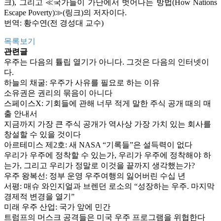
크
), 그리고 ≪국가들이 가난에서 벗어나는 방법(How Nations
Escape Poverty)≫(
링크
)의 저자이다.
번역: 황수연(전 경성대 교수)
목록보기
관련글
우주는 다음의 튤립 열기가 아니다. 그것은 다음의 인터넷이
다.
하늘의 채굴: 우주가 사유를 필요로 하는 이유
소유권은 권리의 묶음이 아니다
스페이스X: 기회들에 관해 너무 적게 말한 주식 공개 때의 매
출 안내서
지금까지 가장 큰 주식 공개가 역사상 가장 가치 있는 회사를
창설할 수 있을 것이다
아르테미스 제2호: 새 NASA “기록들”은 설득력이 없다
우리가 우주에 정착할 수 있는가, 우리가 우주에 정착해야 하
는가, 그리고 우리가 정말로 이것을 끝까지 생각했는가?
우주 왕복선: 정부 운영 우주여행의 잃어버린 수십 년
서평: 매슈 와인지얼과 브렌던 로소의 “성장하는 우주. 마지막
경제적 변경을 열기”
미래 우주 산업: 국가 앞에 민간
트럼프의 머스크 공격들은 미국 우주 프로그램을 위협한다