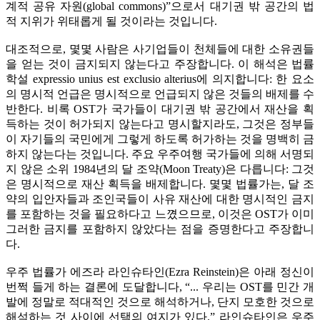
계적 공유 자원(global commons)”으로서 대기권 밖 공간의 법
적 지위가 위태롭게 될 것이라는 것입니다.
대조적으로, 몇몇 사람은 사기업들이 천체들에 대한 소유권들
을 얻는 것이 금지되지 않는다고 주장합니다. 이 해석은 법률
학설 expressio unius est exclusio alterius에 의지합니다: 한 요소
의 명시적 언급은 명시적으로 언급되지 않은 것들의 배제를 수
반한다. 비록 OST가 국가들이 대기권 밖 공간에서 재산을 획
득하는 것이 허가되지 않는다고 명시할지라도, 그것은 정부들
이 자기들의 국민에게 그렇게 하도록 허가하는 것을 명백히 금
하지 않는다는 것입니다. 주요 우주여행 국가들에 의해 서명되
지 않은 소위 1984년의 달 조약(Moon Treaty)은 다릅니다: 그것
은 명시적으로 재산 획득을 배제합니다. 몇몇 법률가는, 달 조
약의 입안자들과 조인국들이 사유 재산에 대한 명시적인 금지
를 포함하는 것을 필요하다고 느꼈으므로, 이것은 OST가 이미
그러한 금지를 포함하지 않았다는 점을 증명한다고 주장합니
다.
우주 법률가 에즈라 라인슈타인(Ezra Reinstein)은 아래 정신이
번쩍 들게 하는 결론에 도달합니다, “... 우리는 OST를 민간 개
발에 정말로 적대적인 것으로 해석하거나, 단지 모호한 것으로
해석하는 것 사이에 선택의 여지가 있다.” 라인슈타인은 우주