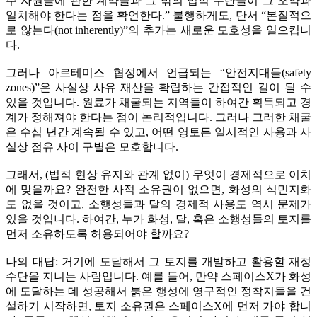
주 자원들에 관한 계약들과 그 밖의 법적 수단들이 그 조약과
일치해야 한다는 점을 확언한다.” 불행하게도, 단서 “본질적으
로 않는다(not inherently)”의 추가는 새로운 모호성을 일으킵니
다.
그러나 아르테미스 협정에서 언급되는 “안전지대들(safety
zones)”은 사실상 사유 재산을 확립하는 간접적인 길이 될 수
있을 것입니다. 원료가 채굴되는 지역들이 하여간 획득되고 경
계가 정해져야 한다는 점이 논리적입니다. 그러나 그러한 채굴
은 수십 년간 계속될 수 있고, 어떤 영토든 일시적인 사용과 사
실상 점유 사이 구별은 모호합니다.
그래서, (법적 현상 유지와 관계 없이) 무엇이 경제적으로 이치
에 맞을까요? 완전한 사적 소유권이 없으면, 화성의 식민지화
도 없을 것이고, 소행성들과 달의 경제적 사용도 역시 문제가
있을 것입니다. 하여간, 누가 화성, 달, 혹은 소행성들의 토지를
먼저 소유하도록 허용되어야 할까요?
나의 대답: 거기에 도달해서 그 토지를 개발하고 활용할 재정
수단을 지니는 사람입니다. 예를 들어, 만약 스페이스X가 화성
에 도달하는 데 성공해서 붉은 행성에 영구적인 정착지들을 건
설하기 시작하면, 토지 소유권은 스페이스X에 먼저 가야 합니