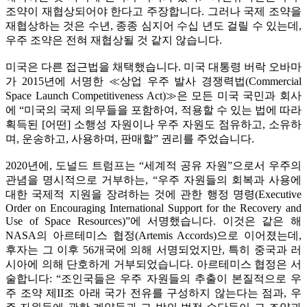
조약이 재협상되어야 한다고 주장합니다. 그러나 국제 조약을
재협상하는 것은 수년, 종종 심지어 수십 년도 걸릴 수 있는데,
우주 조약은 전혀 재협상될 것 같지 않습니다.
미국은 다른 접근법을 채택했습니다. 미국 대통령 버락 오바마
가 2015년에 서명한 ≪상업 우주 발사 경쟁력법(Commercial
Space Launch Competitiveness Act)≫은 모든 미국 국민과 회사
에 “미국의 국제 의무들을 포함하여, 적용할 수 있는 법에 따라
획득된 [어떤] 소행성 자원이나 우주 자원도 점유하고, 소유하
며, 운송하고, 사용하며, 판매할” 권리를 주었습니다.
2020년에, 도널드 트럼프는 “세계적 공유 자원”으로서 우주의
관념을 명시적으로 거부하는, “우주 자원들의 회복과 사용에
대한 국제적 지원을 장려하는 것에 관한 행정 명령(Executive
Order on Encouraging International Support for the Recovery and
Use of Space Resources)”에 서명했습니다. 이것은 같은 해
NASA의 아르테미스 협정(Artemis Accords)으로 이어졌는데,
후자는 그 이후 56개국에 의해 서명되었지만, 특히 중국과 러
시아에 의해 단호하게 거부되었습니다. 아르테미스 협정은 서
술합니다: “조인국들은 우주 자원들의 추출이 본질적으로 우
주 조약 제II조 아래 국가 전유를 구성하지 않는다는 점과, 우