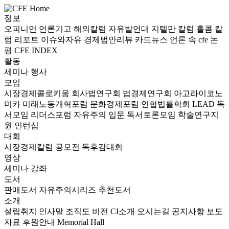
정보
오피니언
언론기고
해외칼럼
자유발언대
지텔만 칼럼
홀콤 칼
럼
리포트
이슈와자유
경제법안리뷰
카드뉴스
언론 속 cfe
논
평
CFE INDEX
활동
세미나
행사
모임
시장경제콜로키움
회사법연구회
법경제연구회
아고라이코노
미카
미래노동개혁포럼
문화경제포럼
연합법률학회 LEAD
독
서모임 리더스포럼
자유주의 입문 독서토론모임
학술연구지
원
인턴십
대회
시장경제칼럼 공모전
독후감대회
영상
세미나
강좌
도서
판매도서
자유주의시리즈
추천도서
소개
설립취지
인사말
조직도
비전
CI소개
오시는길
공지사항
보도
자료
후원안내
Memorial Hall