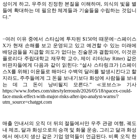
성이게 하고, 우주의 진정한 본질을 이해하며, 의식의 빛을 별
들에 확대하는 데 필요한 체계들과 기술들을 수립하는 것입니
다.”
−여러 이유 중에서 스타십에 투자된 $150억 때문에−스페이스
X가 현재 손해를 보고 운영되고 있고 예견할 수 있는 미래에
배당금들을 지급할 의도가 없다는 진술문과 결합되어, 이것은
플로리다 주립대학교 재무학 교수, 제이 리터(Jay Ritter) 같은
비판자들에게 다음과 같이 읽힌다: “설사 스타링크가 [스페이
스X를 위해] 이윤들로 해마다 수백억 달러를 발생시킨다고 할
지라도, 주주들에게 그 돈을 보내기보다 화성에 사람들을 보내
는 데 그 돈이 낭비될지 모른다.” ≪포브스≫ 기사
https://www.forbes.com/sites/tylerroush/2026/05/18/spacex-could-
face-musk-effect-with-major-risks-after-ipo-analyst-warns/?
utm_source=chatgpt.com
매출 안내서의 오직 더 뒤의 절들에서만 우주 관광 여행, 궤도
내 제조, 달과 화성으로의 승객 및 화물 운송, 그리고 달과 화성
에서 에너지 생산 같은 기업 영역들이 언급된다. 비록 오직 한