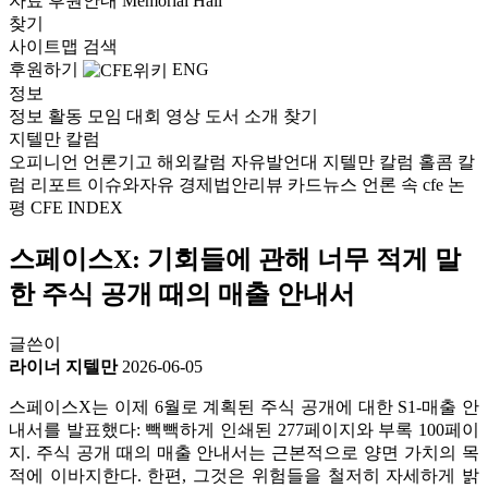
자료
후원안내
Memorial Hall
찾기
사이트맵
검색
후원하기
ENG
정보
정보
활동
모임
대회
영상
도서
소개
찾기
지텔만 칼럼
오피니언
언론기고
해외칼럼
자유발언대
지텔만 칼럼
홀콤 칼
럼
리포트
이슈와자유
경제법안리뷰
카드뉴스
언론 속 cfe
논
평
CFE INDEX
스페이스X: 기회들에 관해 너무 적게 말
한 주식 공개 때의 매출 안내서
글쓴이
라이너 지텔만
2026-06-05
스페이스X는 이제 6월로 계획된 주식 공개에 대한 S1-매출 안
내서를 발표했다: 빽빽하게 인쇄된 277페이지와 부록 100페이
지. 주식 공개 때의 매출 안내서는 근본적으로 양면 가치의 목
적에 이바지한다. 한편, 그것은 위험들을 철저히 자세하게 밝