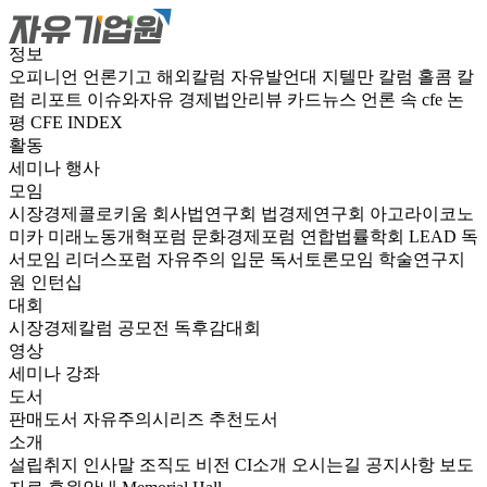
정보
오피니언
언론기고
해외칼럼
자유발언대
지텔만 칼럼
홀콤 칼
럼
리포트
이슈와자유
경제법안리뷰
카드뉴스
언론 속 cfe
논
평
CFE INDEX
활동
세미나
행사
모임
시장경제콜로키움
회사법연구회
법경제연구회
아고라이코노
미카
미래노동개혁포럼
문화경제포럼
연합법률학회 LEAD
독
서모임 리더스포럼
자유주의 입문 독서토론모임
학술연구지
원
인턴십
대회
시장경제칼럼 공모전
독후감대회
영상
세미나
강좌
도서
판매도서
자유주의시리즈
추천도서
소개
설립취지
인사말
조직도
비전
CI소개
오시는길
공지사항
보도