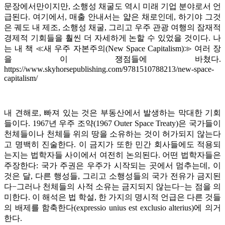
문장에서만이지만, 소행성 채굴도 역시 미래 기업 분야로서 언
급된다. 여기에서, 매출 안내서는 얇은 채로인데, 하기야 그것
은 궤도 내 제조, 소행성 채굴, 그리고 우주 관광 여행의 잠재적
경제적 기회들을 훨씬 더 자세하게 논할 수 있었을 것이다. 나
는 내 책 ≪새 우주 자본주의(New Space Capitalism)≫ 여러 장
을 이 쟁점들에 바쳤다.
https://www.skyhorsepublishing.com/9781510788213/new-space-
capitalism/
내 견해로, 빠져 있는 것은 부동산에서 발생하는 막대한 기회
들이다. 1967년 우주 조약(1967 Outer Space Treaty)은 국가들이
천체들이나 천체들 위의 땅을 소유하는 것이 허가되지 않는다
고 명백히 진술한다. 이 금지가 또한 민간 회사들에도 적용되
는지는 법학자들 사이에서 여전히 논의된다. 어떤 법학자들은
주장한다: 국가 주권은 우주가 시작되는 곳에서 멈추는데, 이
것은 달, 다른 행성들, 그리고 소행성들의 국가 전유가 금지된
다−그러나 천체들의 사적 소유는 금지되지 않는다−는 점을 의
미한다. 이 해석은 법 학설, 한 가지의 명시적 언급은 다른 것들
의 배제를 함축한다(expressio unius est exclusio alterius)에 의거
한다.