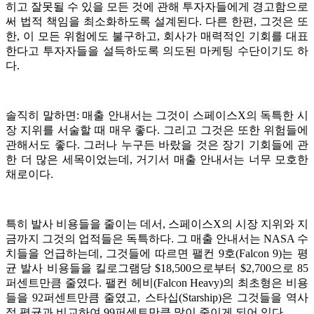
히고 잘못될 수 있을 모든 것에 관해 투자자들에게 경고함으로
써 법적 책임을 최소화하도록 설계된다. 다른 한편, 그것은 또
한, 이 모든 위험에도 불구하고, 회사가 매력적인 기회를 대표
한다고 투자자들을 설득하도록 의도된 마케팅 수단이기도 하
다.
솔직히 말하면: 매출 안내서는 그것이 스페이스X의 독특한 시
장 지위를 서술할 때 매우 좋다. 그리고 그것은 또한 위험들에
관해서도 좋다. 그러나 누구든 바랐을 것은 장기 기회들에 관
한 더 많은 세목이었는데, 거기서 매출 안내서는 너무 모호한
채로이다.
특히 발사 비용들을 줄이는 데서, 스페이스X의 시장 지위와 지
금까지 그것의 업적들은 독특하다. 그 매출 안내서는 NASA 수
치들을 언급하는데, 그것들에 따르면 팰컨 9호(Falcon 9)는 평
균 발사 비용들을 킬로그램당 $18,500으로부터 $2,700으로 85
퍼센트만큼 줄였다. 팰컨 헤비(Falcon Heavy)의 최초형은 비용
들을 92퍼센트만큼 줄였고, 스타십(Starship)은 그것들을 역사
적 평균과 비교하여 99퍼센트만큼 많이 줄이게 되어 있다.