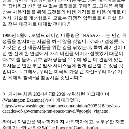
터 값비싸고 신뢰할 수 없는 로켓들을 구매하고, 그다음 특혜
받는 사용자들을 위해 그것들의 비행 가격들을 비용 아래로 매
겨서, 기술을 개선했을지 모르는 경쟁적 압력들을 파괴할, 단
일 정부 제공자로 대체할 것이다.”
1986년 8월에, 로널드 레이건 대통령은 “NASA가 더는 민간 위
성들을 발사하는 사업을 하지 않을 것입니다,”라고 결정했다.
이것은 민간 제공자들을 위한 길을 닦았는데, 특히 레이건이 1
년 반 전에 한 연설에서 자기 비전을 이미 개설했었기 때문이
다: “예를 들어, 유효 탑재량들을 우주에 넣는 데 관심이 있는
회사들은 민간 부문 발사 서비스들에 쉽게 접근할 수 있을 것
입니다. ... 그래서, 우리는 미국의 가장 큰 자산−우리 자유 기
업 체제의 활력−을 활동시킬 것입니다.”
이 기사는 처음 2024년 7월 23일 ≪워싱턴 이그재미너
(Washington Examiner)≫에 게재되었다.
https://www.washingtonexaminer.com/opinion/3095318/the-lost-
decades-of-government-run-space-travel/#google_vignette
라이너 지텔만은 역사학자이자 사회학자이고, ≪부유한 자본
주의 가난한 사회주의(The Power of Capitalism)≫