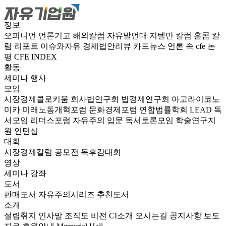
정보
오피니언
언론기고
해외칼럼
자유발언대
지텔만 칼럼
홀콤 칼
럼
리포트
이슈와자유
경제법안리뷰
카드뉴스
언론 속 cfe
논
평
CFE INDEX
활동
세미나
행사
모임
시장경제콜로키움
회사법연구회
법경제연구회
아고라이코노
미카
미래노동개혁포럼
문화경제포럼
연합법률학회 LEAD
독
서모임 리더스포럼
자유주의 입문 독서토론모임
학술연구지
원
인턴십
대회
시장경제칼럼 공모전
독후감대회
영상
세미나
강좌
도서
판매도서
자유주의시리즈
추천도서
소개
설립취지
인사말
조직도
비전
CI소개
오시는길
공지사항
보도