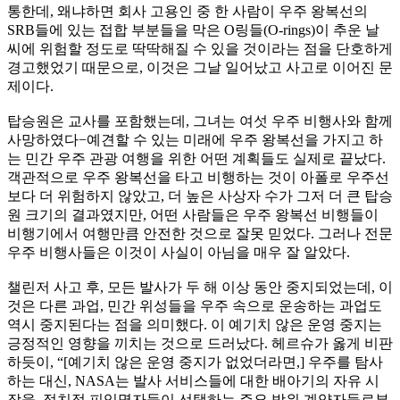
통한데, 왜냐하면 회사 고용인 중 한 사람이 우주 왕복선의
SRB들에 있는 접합 부분들을 막은 O링들(O-rings)이 추운 날
씨에 위험할 정도로 딱딱해질 수 있을 것이라는 점을 단호하게
경고했었기 때문으로, 이것은 그날 일어났고 사고로 이어진 문
제이다.
탑승원은 교사를 포함했는데, 그녀는 여섯 우주 비행사와 함께
사망하였다−예견할 수 있는 미래에 우주 왕복선을 가지고 하
는 민간 우주 관광 여행을 위한 어떤 계획들도 실제로 끝났다.
객관적으로 우주 왕복선을 타고 비행하는 것이 아폴로 우주선
보다 더 위험하지 않았고, 더 높은 사상자 수가 그저 더 큰 탑승
원 크기의 결과였지만, 어떤 사람들은 우주 왕복선 비행들이
비행기에서 여행만큼 안전한 것으로 잘못 믿었다. 그러나 전문
우주 비행사들은 이것이 사실이 아님을 매우 잘 알았다.
챌린저 사고 후, 모든 발사가 두 해 이상 동안 중지되었는데, 이
것은 다른 과업, 민간 위성들을 우주 속으로 운송하는 과업도
역시 중지된다는 점을 의미했다. 이 예기치 않은 운영 중지는
긍정적인 영향을 끼치는 것으로 드러났다. 헤르슈가 옳게 비판
하듯이, “[예기치 않은 운영 중지가 없었더라면,] 우주를 탐사
하는 대신, NASA는 발사 서비스들에 대한 배아기의 자유 시
장을, 정치적 피임명자들이 선택하는 주요 방위 계약자들로부