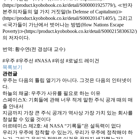
(https://product.kyobobook.co.kr/detail/S000001925779/), ≪반자
본주의자들의 열 가지 거짓말(In Defense of Capitalism)≫
(https://product.kyobobook.co.kr/detail/S000201471405/), 그리고
≪국가들이 가난에서 벗어나는 방법(How Nations Escape
Poverty)≫(https://product.kyobobook.co.kr/detail/S000215830632/)
의 저자이다.
번역: 황수연(전 경성대 교수)
#우주 #우주선 #NASA #위성 #로널드 레이건
목록보기
관련글
우주는 다음의 튤립 열기가 아니다. 그것은 다음의 인터넷이
다.
하늘의 채굴: 우주가 사유를 필요로 하는 이유
스페이스X: 기회들에 관해 너무 적게 말한 주식 공개 때의 매
출 안내서
지금까지 가장 큰 주식 공개가 역사상 가장 가치 있는 회사를
창설할 수 있을 것이다
아르테미스 제2호: 새 NASA “기록들”은 설득력이 없다
우리가 우주에 정착할 수 있는가, 우리가 우주에 정착해야 하
는가, 그리고 우리가 정말로 이것을 끝까지 생각했는가?