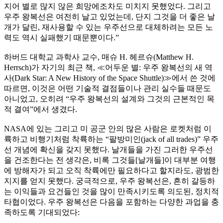
지어 별로 많지 않은 희망에조차도 미치지 못했었다. 그리고
우주 왕복선은 여전히 날고 있었는데, 단지 그것을 더 좋은 날
개가 달린, 재사용할 수 있는 우주선으로 대체하려는 모든 노
력도 역시 실패했기 때문뿐이다.”
하버드 대학교 과학사 교수, 매슈 H. 헤르슈(Matthew H.
Herrsch)가 자기의 최근 책, ≪어두운 별: 우주 왕복선의 새 역
사(Dark Star: A New History of the Space Shuttle)≫에서 쓴 것에
따르면, 이것은 어떤 기술적 결점들이나 관리 실수들 때문도
아니었고, 오히려 “우주 왕복선의 설계와 그것의 근본적인 목
적 결여”에서 생겼다.
NASA에 있는 그리고 미 공군 안의 많은 사람은 로켓처럼 이
륙하고 비행기처럼 착륙하는 “팔방미인(jack of all trades)” 우주
선 개념에 확신을 갖지 못했다. 날개들을 가진 그러한 우주선
을 건조한다는 전 생각은, 비록 그것들[날개들]이 대부분 여행
에 방해자가 되고 오직 착륙에만 필요하다고 할지라도, 광범한
지지를 얻지 못했다. 궁극적으로, 우주 왕복선은, 흔히 갈등하
는 이익들과 요건들인 것을 많이 만족시키도록 의도된, 정치적
타협이었다. 우주 왕복선은 다음을 포함하는 다양한 과업을 충
족하도록 기대되었다: