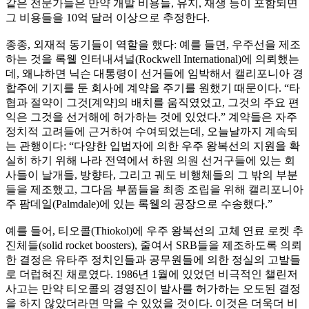
같은 전문가들은 만약 개발 비용들, 유지, 재생 등이 포함되면
그 비용들을 10억 달러 이상으로 추정한다.
종종, 외재적 동기들이 역할을 했다: 예를 들면, 우주선을 제조
하는 것을 록웰 인터내셔널(Rockwell International)에 의뢰했는
데, 왜냐하면 닉슨 대통령이 선거들에 임박해서 캘리포니아 경
합주에 기지를 둔 회사에 계약을 주기를 원했기 때문이다. “타
협과 절약이 그것[계약]의 배치를 움직였었고, 그것의 주요 편
익은 그것을 선거해에 허가하는 것에 있었다.” 계약들은 자주
정치적 고려들에 근거하여 수여되었는데, 오늘날까지 계속되
는 관행이다: “다양한 입법자에 의한 우주 왕복선의 지원을 확
실히 하기 위해 나라 전역에서 하원 의원 선거구들에 있는 회
사들이 날개들, 방향타, 그리고 궤도 비행체들의 그 밖의 부분
들을 제조했고, 그다음 부품들을 최종 조립을 위해 캘리포니아
주 팜데일(Palmdale)에 있는 록웰의 공장으로 수송했다.”
예를 들어, 티오콜(Thiokol)에 우주 왕복선의 고체 연료 로켓 추
진체들(solid rocket boosters), 줄여서 SRB들을 제조하도록 의뢰
한 결정은 유타주 정치인들과 공무원들에 의한 정실의 고발들
로 더럽혀진 채로였다. 1986년 1월에 있었던 비극적인 챌린저
사고는 만약 티오콜의 경영진이 발사를 허가하는 오도된 결정
을 하지 않았더라면 막을 수 있었을 것이다. 이것은 더욱더 비