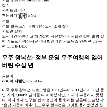
자료
후원안내
Memorial Hall
찾기
사이트맵
검색
후원하기
ENG
정보
정보
활동
모임
대회
영상
도서
소개
찾기
지텔만 칼럼
오피니언
언론기고
해외칼럼
자유발언대
지텔만 칼럼
홀콤 칼
럼
리포트
이슈와자유
경제법안리뷰
카드뉴스
언론 속 cfe
논
평
CFE INDEX
우주 왕복선: 정부 운영 우주여행의 잃어
버린 수십 년
글쓴이
라이너 지텔만
2025-11-28
미국 우주 왕복선 프로그램은 1981년부터 2011년까지 30년 동
안 거의 2,000억 달러를 다 써버렸지만, 기대에 부응하지 못했
다. 하나의 새 연구는 번쩍 정신이 들게 하는 결론에 도달했다:
“온갖 기준에 비추어도, 우주 왕복선은 그것을 둘러쌌었던 심