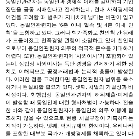
동일인관련자는 동일인과 경제적 이해를 같이하여 기업
집단을 공동 지배한다고 전제하는데, 현대 사회경제적
여건을 고려할 때 범위가 지나치게 넓다는 비판이 일고
있다. 동일인관련자는 '6촌 이내 혈족 및 4촌 이내 인
척’을 포함하고 있다. 그러나 핵가족화로 친인척 간 왕래
가 드물어졌고 친족경영 관행이 소멸하고 있어 친인척
으로부터 동일인관련자 의무의 적극적 준수를 기대하기
어렵다. 또한, 동일인관련자에 '사외이사’가 포함되어 있
는데, 상법상 사외이사는 독단 경영을 견제하기 위한 장
치로 이해되므로 공정거래법과 논리적 충돌이 발생한
다. 이러한 점을 고려한다면 동일인관련자 범위를 축소
하거나 현실화할 필요가 있다. 셋째, 처벌의 가벌성과 비
례성이다. 현행법상 동일인관련자의 허위제출·미제출
이 발생할 때 동일인에 대한 형사처벌이 가능하다. 전술
한 바와 같이 동일인관련자가 동일인의 의무 이행에 협
조하지 않을 수 있으므로 현행 처벌규정이 가혹하다는
지적이 가능하다. 넷째, 역외규제의 한계이다. 우리나라
를 포함한 대부분 국가가 개방경제를 채택하고 있어 다