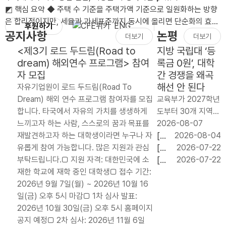
◩ 핵심 요약 ◆ 주택 수 기준을 주택가액 기준으로 일원화하는 방향
은 합리적이지만, 세율과 과세표준까지 동시에 올리면 단순화의 효과
후원하기
ENG
가 상쇄될 수 있음.◆ 장기..
공지사항
논평
더보기
더보기
<제3기 로드 두드림(Road to
지방 국립대 ‘등
dream) 해외연수 프로그램> 참여
록금 0원’, 대학
자 모집
간 경쟁을 왜곡
해선 안 된다
자유기업원이 로드 두드림(Road To
Dream) 해외 연수 프로그램 참여자를 모집
교육부가 2027학년
합니다. 타국에서 자유의 가치를 생생하게
도부터 30개 지역
느끼고자 하는 사람, 스스로의 꿈과 목표를
국립대 신입생 약 6
2026-08-07
재발견하고자 하는 대학생이라면 누구나 자
만 명에게 등록금 전
[논
2026-08-04
유롭게 참여 가능합니다. 많은 지원과 관심
액을 지원하는 `지
평]
[논
2026-07-22
부탁드립니다.□ 지원 자격: 대한민국에 소
역 균형 장학금’ 도
임
평]
[논
2026-07-22
재한 학교에 재학 중인 대학생□ 접수 기간:
입을 검토하고 있다.
기
교육
평]
2026년 9월 7일(월) ~ 2026년 10월 16
연간 지원 규모는 약
내
교부
기업
일(금) 오후 5시 마감□ 1차 심사 발표:
2천억 원이..
단
금
의
2026년 10월 30일(금) 오후 5시 홈페이지
기
20.79%
투자
공지 예정□ 2차 심사: 2026년 11월 6일
처
자동
와