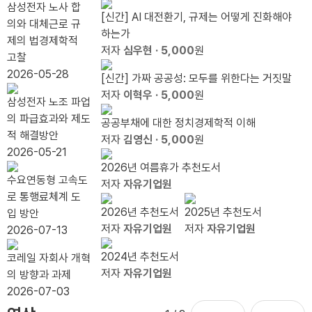
짓말』
료식
하는
니다.
웃기
수 있
경쟁
100
삼성전자 노사 합
가
[신간] AI 대전환기, 규제는 어떻게 진화해야
출간
이유
그것
전에,
나
력 봐
조 눈
의와 대체근로 규
필
하는가
기념
은 다
라이
야 한
앞...`20.79%
제의 법경제학적
요
저자
심우현
· 5,000
원
북콘
음의
트 형
다
자동
고찰
하
서트
인터
제를
배분`
2026-05-28
[신간] 가짜 공공성: 모두를 위한다는 거짓말
다
넷이
상기
끝낼
저자
이혁우
· 5,000
원
삼성전자 노조 파업
다.
하라
때
의 파급효과와 제도
공공부채에 대한 정치경제학적 이해
적 해결방안
저자
김영신
· 5,000
원
2026-05-21
2026년 여름휴가 추천도서
수요연동형 고속도
저자
자유기업원
로 통행료체계 도
2026년 추천도서
2025년 추천도서
입 방안
저자
자유기업원
저자
자유기업원
2026-07-13
2024년 추천도서
코레일 자회사 개혁
저자
자유기업원
의 방향과 과제
2026-07-03