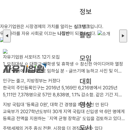
정보
자유기업원은 시장경제의 가치를 알리는
싱크탱크
입니다.
우리나라를 자유 사회로 이끄는
나침반
이 되겠습니다.
활동
◀
▶
모임
자유기업원 서포터즈 12기 모집
1. 모집대상 ㅇ 대학교 재학생 및 휴학생 ㅇ 참신한 아이디어와 열정
으로 활동에 적극적으로 임하실 분 - 글쓰기에 능하고 사진 및 이미
지 편집이 가능한 자 - 타 서포터즈 활동 유경험자 및 SNS 활용 가
대회
인구는 줄고, 지방정부는 커졌다
능자, 그래픽툴 활용 가능자는 가산점 부여 ㅇ 2026년 12월까지 성
한국의 주민등록인구는 2016년 5,169만 6,216명에서 2025년
실한 활동이 가능한 분 - 월 2회 이상 콘텐츠(카드뉴스, 블로그, 동영
5,111만 7,378명으로 57만 8,838명, 1.1% 감소함. 같은 기간 지방
상 등) 제작이 가능한 분 - 발대식 및 수료식(비대면)에 참석 가능한
공무원 정원은 30만 7,566명에서 38만 4,155..
영상
지방 국립대 ‘등록금 0원’, 대학 간 경쟁을 왜곡해선 안 된다
분 *발대식 일시/장소: 2026년 8월 28일 금요일 오후 1시 / 선유
교육부가 2027학년도부터 30개 지역 국립대 신입생 약 6만 명에게
도역 8번 출구 인근 어반322 5층 푸른홀 *불참시 서포터즈 자격이
등록금 전액을 지원하는 `지역 균형 장학금’ 도입을 검토하고 있다.
박탈됩니다. 2. 모집인원 ㅇ 총 00명 3. 활동기간 ..
연간 지원 규모는 약 2천억 원이..
도서
주택세제의 거주 중심 전환, 시장을 더 경직시킬 수 있다