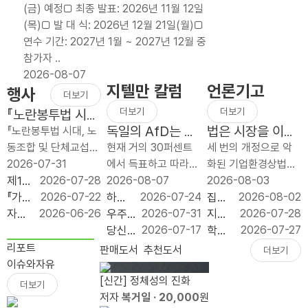
(금) 예정□ 최종 발표: 2026년 11월 12일
방
배분
이익
(목)□ 발 대 식: 2026년 12월 21일(월)□
적
폐
처분
연수 기간: 2027년 1월 ~ 2027년 12월 중
세
지,
은
참가자 ..
제
늦었
노동
2026-08-07
개
지만
쟁의
지텔만 칼럼
언론기고
행사
편
반드
대상
더보기
보
시
이
더보기
더보기
『노란봉투법 시
다
가야
될
대, 노동조합 및
독일의 AfD는 얼
법은 시장을 이끄
『노란봉투법 시대, 노
단
할
수
단체교섭 어떻게
마나 좌익인가?
는 명령이 아니라
동조합 및 단체교섭
현재 거의 30퍼센트
세 번의 개정으로 악
순
재정
없다
대응하나?』 출간
시장을 지키는 규
어떻게 대응하나』 북
2026-07-31
에서 득표하고 따라서
화된 기업환경상법이
하
개혁
기념 북콘서트
칙이어야 한다
콘서트가 2026년 7
제1회
2026-07-28
최근 설문 조사들에
2026-08-07
1년 사이에 세 번 바뀌
2026-08-03
고
이다
월 31일(금) 오전 10
좋은
『가짜
2026-07-22
따르면 그 나라의 가
하늘
2026-07-24
었다. 2025년 7월 1
집값
2026-08-02
예
시 푸른홀에서 개최되
규제
공공
자유
2026-06-26
장 강한 정당, 독일의
의 채
우주
2026-07-31
차 개정은 이사의 충
으로
지방
2026-07-28
측
었습니다. 이번 행사
입법
성 :
기업
AfD(독일 대안당;
굴: 우
는 다
당신
2026-07-17
실의무 대상에 회사와
‘실수
투자,
학생
2026-07-27
가
는 개정 노란봉투법 ..
대상
모두
원 서
Alternative for
주가
음의
이 일
함께 `주주’를 넣었고,
요’와
정치
은 줄
리포트
판매도서
추천도서
더보기
능
시상
를 위
포터
Germany)는 두 공동
사유
튤립
론 머
사외이사의 이름..
‘투
논리
고 교
이슈와자유
한
식
한다
즈 11
의장 알..
를 필
열기
스크
기’를
보다
부금
[신간] 정체성의 진화
더보기
세
는 거
기 수
요로
가 아
를 비
가를
입지
은
저자
복거일
· 20,000
원
제