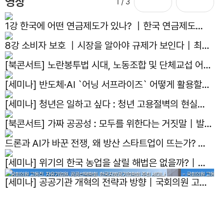
영상
1
/ 3
1강 한국에 어떤 연금제도가 있나? ｜한국 연금제도의
현재와 미래｜김용하 교수
8강 소비자 보호 ｜시장을 알아야 규제가 보인다｜최병
선 명예교수
[북콘서트] 노란봉투법 시대, 노동조합 및 단체교섭 어떻
게 대응하나?｜발간기념 북콘서트
[세미나] 반도체·AI `어닝 서프라이즈` 어떻게 활용할
것인가?｜국회의원 김용태, 한반도선진화재단, 자유기
[세미나] 청년은 일하고 싶다 : 청년 고용절벽의 현실과
업원, 주간조선 주최 세미나
해법｜국회의원 박수영, 자유기업원 공동주최 세미나
[북콘서트] 가짜 공공성 : 모두를 위한다는 거짓말｜발간
기념 북콘서트
드론과 AI가 바꾼 전쟁, 왜 방산 스타트업이 뜨는가? ｜
선유도 스터디 4화
[세미나] 위기의 한국 농업을 살릴 해법은 없을까?｜제
14회 아고라이코노미카
[세미나] 공공기관 개혁의 전략과 방향｜국회의원 고동
진, 자유기업원, 공공선택학회, 한국지방공기업학회 공동
주최 세미나