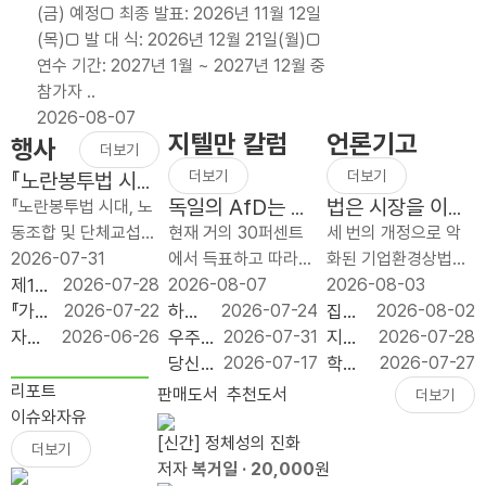
(금) 예정□ 최종 발표: 2026년 11월 12일
방
배분
이익
(목)□ 발 대 식: 2026년 12월 21일(월)□
적
폐
처분
연수 기간: 2027년 1월 ~ 2027년 12월 중
세
지,
은
참가자 ..
제
늦었
노동
2026-08-07
개
지만
쟁의
지텔만 칼럼
언론기고
행사
편
반드
대상
더보기
보
시
이
더보기
더보기
『노란봉투법 시
다
가야
될
대, 노동조합 및
독일의 AfD는 얼
법은 시장을 이끄
『노란봉투법 시대, 노
단
할
수
단체교섭 어떻게
마나 좌익인가?
는 명령이 아니라
동조합 및 단체교섭
현재 거의 30퍼센트
세 번의 개정으로 악
순
재정
없다
대응하나?』 출간
시장을 지키는 규
어떻게 대응하나』 북
2026-07-31
에서 득표하고 따라서
화된 기업환경상법이
하
개혁
기념 북콘서트
칙이어야 한다
콘서트가 2026년 7
제1회
2026-07-28
최근 설문 조사들에
2026-08-07
1년 사이에 세 번 바뀌
2026-08-03
고
이다
월 31일(금) 오전 10
좋은
『가짜
2026-07-22
따르면 그 나라의 가
하늘
2026-07-24
었다. 2025년 7월 1
집값
2026-08-02
예
시 푸른홀에서 개최되
규제
공공
자유
2026-06-26
장 강한 정당, 독일의
의 채
우주
2026-07-31
차 개정은 이사의 충
으로
지방
2026-07-28
측
었습니다. 이번 행사
입법
성 :
기업
AfD(독일 대안당;
굴: 우
는 다
당신
2026-07-17
실의무 대상에 회사와
‘실수
투자,
학생
2026-07-27
가
는 개정 노란봉투법 ..
대상
모두
원 서
Alternative for
주가
음의
이 일
함께 `주주’를 넣었고,
요’와
정치
은 줄
리포트
판매도서
추천도서
더보기
능
시상
를 위
포터
Germany)는 두 공동
사유
튤립
론 머
사외이사의 이름..
‘투
논리
고 교
이슈와자유
한
식
한다
즈 11
의장 알..
를 필
열기
스크
기’를
보다
부금
[신간] 정체성의 진화
더보기
세
는 거
기 수
요로
가 아
를 비
가를
입지
은
저자
복거일
· 20,000
원
제