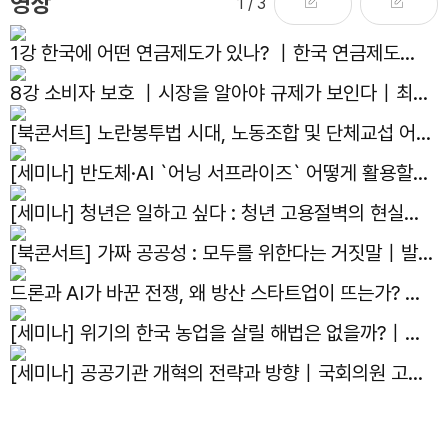
영상
1
/ 3
1강 한국에 어떤 연금제도가 있나? ｜한국 연금제도의
현재와 미래｜김용하 교수
8강 소비자 보호 ｜시장을 알아야 규제가 보인다｜최병
선 명예교수
[북콘서트] 노란봉투법 시대, 노동조합 및 단체교섭 어떻
게 대응하나?｜발간기념 북콘서트
[세미나] 반도체·AI `어닝 서프라이즈` 어떻게 활용할
것인가?｜국회의원 김용태, 한반도선진화재단, 자유기
[세미나] 청년은 일하고 싶다 : 청년 고용절벽의 현실과
업원, 주간조선 주최 세미나
해법｜국회의원 박수영, 자유기업원 공동주최 세미나
[북콘서트] 가짜 공공성 : 모두를 위한다는 거짓말｜발간
기념 북콘서트
드론과 AI가 바꾼 전쟁, 왜 방산 스타트업이 뜨는가? ｜
선유도 스터디 4화
[세미나] 위기의 한국 농업을 살릴 해법은 없을까?｜제
14회 아고라이코노미카
[세미나] 공공기관 개혁의 전략과 방향｜국회의원 고동
진, 자유기업원, 공공선택학회, 한국지방공기업학회 공동
주최 세미나