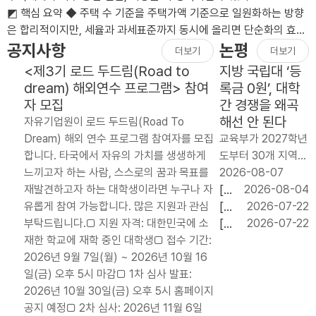
◩ 핵심 요약 ◆ 주택 수 기준을 주택가액 기준으로 일원화하는 방향
은 합리적이지만, 세율과 과세표준까지 동시에 올리면 단순화의 효과
가 상쇄될 수 있음.◆ 장기..
공지사항
논평
더보기
더보기
<제3기 로드 두드림(Road to
지방 국립대 ‘등
dream) 해외연수 프로그램> 참여
록금 0원’, 대학
자 모집
간 경쟁을 왜곡
해선 안 된다
자유기업원이 로드 두드림(Road To
Dream) 해외 연수 프로그램 참여자를 모집
교육부가 2027학년
합니다. 타국에서 자유의 가치를 생생하게
도부터 30개 지역
느끼고자 하는 사람, 스스로의 꿈과 목표를
국립대 신입생 약 6
2026-08-07
재발견하고자 하는 대학생이라면 누구나 자
만 명에게 등록금 전
[논
2026-08-04
유롭게 참여 가능합니다. 많은 지원과 관심
액을 지원하는 `지
평]
[논
2026-07-22
부탁드립니다.□ 지원 자격: 대한민국에 소
역 균형 장학금’ 도
임
평]
[논
2026-07-22
재한 학교에 재학 중인 대학생□ 접수 기간:
입을 검토하고 있다.
기
교육
평]
2026년 9월 7일(월) ~ 2026년 10월 16
연간 지원 규모는 약
내
교부
기업
일(금) 오후 5시 마감□ 1차 심사 발표:
2천억 원이..
단
금
의
2026년 10월 30일(금) 오후 5시 홈페이지
기
20.79%
투자
공지 예정□ 2차 심사: 2026년 11월 6일
처
자동
와