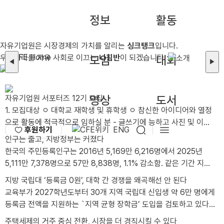
정보
활동
자유기업원은 시장경제의 가치를 알리는
싱크탱크
입니다.
우리나라를 자유 사회로 이끄는
모임
나침반
이 되겠습니다.
대회
◀
▶
영상
도서
자유기업원 서포터즈 12기 모집
1. 모집대상 ㅇ 대학교 재학생 및 휴학생 ㅇ 참신한 아이디어와 열정
으로 활동에 적극적으로 임하실 분 - 글쓰기에 능하고 사진 및 이미
후원하기
ENG
지 편집이 가능한 자 - 타 서포터즈 활동 유경험자 및 SNS 활용 가
인구는 줄고, 지방정부는 커졌다
능자, 그래픽툴 활용 가능자는 가산점 부여 ㅇ 2026년 12월까지 성
한국의 주민등록인구는 2016년 5,169만 6,216명에서 2025년
실한 활동이 가능한 분 - 월 2회 이상 콘텐츠(카드뉴스, 블로그, 동영
5,111만 7,378명으로 57만 8,838명, 1.1% 감소함. 같은 기간 지방
상 등) 제작이 가능한 분 - 발대식 및 수료식(비대면)에 참석 가능한
공무원 정원은 30만 7,566명에서 38만 4,155..
지방 국립대 ‘등록금 0원’, 대학 간 경쟁을 왜곡해선 안 된다
분 *발대식 일시/장소: 2026년 8월 28일 금요일 오후 1시 / 선유
교육부가 2027학년도부터 30개 지역 국립대 신입생 약 6만 명에게
도역 8번 출구 인근 어반322 5층 푸른홀 *불참시 서포터즈 자격이
등록금 전액을 지원하는 `지역 균형 장학금’ 도입을 검토하고 있다.
박탈됩니다. 2. 모집인원 ㅇ 총 00명 3. 활동기간 ..
연간 지원 규모는 약 2천억 원이..
주택세제의 거주 중심 전환, 시장을 더 경직시킬 수 있다