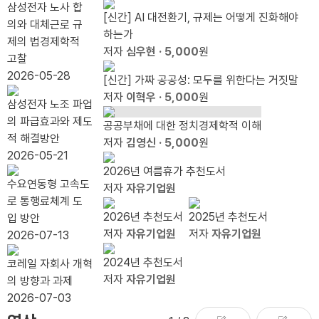
짓말』
료식
하는
니다.
웃기
수 있
경쟁
100
삼성전자 노사 합
가
[신간] AI 대전환기, 규제는 어떻게 진화해야
출간
이유
그것
전에,
나
력 봐
조 눈
의와 대체근로 규
필
하는가
기념
은 다
라이
야 한
앞...`20.79%
제의 법경제학적
요
저자
심우현
· 5,000
원
북콘
음의
트 형
다
자동
고찰
하
서트
인터
제를
배분`
2026-05-28
[신간] 가짜 공공성: 모두를 위한다는 거짓말
다
넷이
상기
끝낼
저자
이혁우
· 5,000
원
삼성전자 노조 파업
다.
하라
때
의 파급효과와 제도
공공부채에 대한 정치경제학적 이해
적 해결방안
저자
김영신
· 5,000
원
2026-05-21
2026년 여름휴가 추천도서
수요연동형 고속도
저자
자유기업원
로 통행료체계 도
2026년 추천도서
2025년 추천도서
입 방안
저자
자유기업원
저자
자유기업원
2026-07-13
2024년 추천도서
코레일 자회사 개혁
저자
자유기업원
의 방향과 과제
2026-07-03