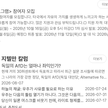
더보
프로그램> 참여자 모집
그램 참여자를 모집합니다. 타국에서 자유의 가치를 생생하게 느끼고자 하는 
롭게 참여 가능합니다. 많은 지원과 관심 부탁드립니다.□ 지원 자격: 
) ~ 2026년 10월 16일(금) 오후 5시 마감□ 1차 심사 발표: 2026년
 6일(금) 예정□ 최종 발표: 2026년 11월 12일(목)□ 발 대 식: 2026년
.
지텔만 칼럼
더보기
독일의 AfD는 얼마나 좌익인가?
현재 거의 30퍼센트에서 득표하고 따라서 최근 설문 조사들에 따르면
그 나라의 가장 강한 정당, 독일의 AfD(독일 대안당; Alternative for
Germany)는 두 공동 의장 알..
2026-08-07
하늘의 채굴: 우주가 사유를 필요로 하는 이유
2026-07-24
우주는 다음의 튤립 열기가 아니다. 그것은 다음의
2026-07-31
인터넷이다.
당신이 일론 머스크를 비웃기 전에, 라이트 형제를
2026-07-17
상기하라
도서
추천도서