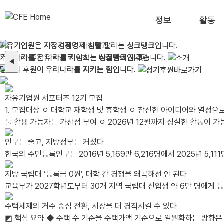
정보
활동
자유기업원은 자유시장경제 창달과
자유기업원은 시장경제의 가치를 알리는
자유기업원은 자유시장경제 창달과
싱크탱크
입니다.
기업하기 좋은 나라를 지향하는
우리나라를 자유 사회로 이끄는
기업하기 좋은 나라를 지향하는
싱크탱크
나침반
싱크탱크
이 되겠습니다.
입니다.
입니다.
◀
당신의 후원이 우리나라를
당신의 후원이 우리나라를
지키는 힘
지키는 힘
입니다.
입니다.
자유기업원 서포터즈 12기 모집
1. 모집대상 ㅇ 대학교 재학생 및 휴학생 ㅇ 참신한 아이디어와 열정으로 활동에 적극적으로 임하실 분 - 글쓰기에 능하고 사진 및 이미지 편집이 가능한 자 - 타 서포터즈 활동 유경험자 및 SNS 활용 가능자, 그래픽
툴 활용 가능자는 가산점 부여 ㅇ 2026년 12월까지 성실한 활동이 가능한 분 - 월 2회 이상 콘텐츠(카드뉴스, 블로그, 동영상 등) 제작이 가능한 분 - 발대식 및 수료식(비대면)에 참석 가능한 분 *발대식 일시/장
인구는 줄고, 지방정부는 커졌다
한국의 주민등록인구는 2016년 5,169만 6,216명에서 2025년 5,111만
지방 국립대 ‘등록금 0원’, 대학 간 경쟁을 왜곡해선 안 된다
교육부가 2027학년도부터 30개 지역 국립대 신입생 약 6만 명에게 등
주택세제의 거주 중심 전환, 시장을 더 경직시킬 수 있다
◩ 핵심 요약 ◆ 주택 수 기준을 주택가액 기준으로 일원화하는