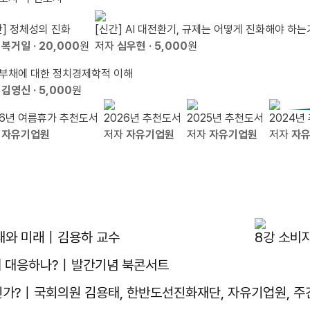
간] 정체성의 진화
[신간] AI 대전환기, 규제는 어떻게 진화해야 하는
자
복거일
· 20,000
원
저자
심우현
· 5,000
원
부채에 대한 정치경제학적 이해
자
김영신
· 5,000
원
26년 여름휴가 추천도서
2026년 추천도서
2025년 추천도서
2024년
자
자유기업원
저자
자유기업원
저자
자유기업원
저자
자
ᆫ재와 미래｜김용하 교수
8강 소비
떻게 대응하나?｜발간기념 북콘서트
것인가?｜국회의원 김용태, 한반도선진화재단, 자유기업원, 