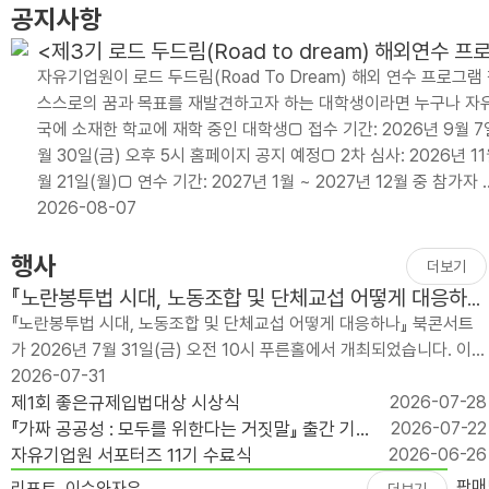
공지사항
<제3기 로드 두드림(Road to dream) 해외연수 
자유기업원이 로드 두드림(Road To Dream) 해외 연수 프로
스스로의 꿈과 목표를 재발견하고자 하는 대학생이라면 누구나 자유
국에 소재한 학교에 재학 중인 대학생□ 접수 기간: 2026년 9월 7일(월
월 30일(금) 오후 5시 홈페이지 공지 예정□ 2차 심사: 2026년 11월
월 21일(월)□ 연수 기간: 2027년 1월 ~ 2027년 12월 중 참가자 .
2026-08-07
행사
더보기
『노란봉투법 시대, 노동조합 및 단체교섭 어떻게 대응하
나?』 출간 기념 북콘서트
『노란봉투법 시대, 노동조합 및 단체교섭 어떻게 대응하나』 북콘서트
가 2026년 7월 31일(금) 오전 10시 푸른홀에서 개최되었습니다. 이번
행사는 개정 노란봉투법 ..
2026-07-31
제1회 좋은규제입법대상 시상식
2026-07-28
『가짜 공공성 : 모두를 위한다는 거짓말』 출간 기념
2026-07-22
북콘서트
자유기업원 서포터즈 11기 수료식
2026-06-26
판매
리포트
이슈와자유
더보기