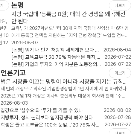
논평
기
더보기
지방 국립대 ‘등록금 0원’, 대학 간 경쟁을 왜곡해선
안 된다
사람,
대한민
교육부가 2027학년도부터 30개 지역 국립대 신입생 약 6만 명
 10
에게 등록금 전액을 지원하는 `지역 균형 장학금’ 도입을 검토하
 12
고 있다. 연간 지원 규모는 약 2천억 원이..
2026-08-07
[논평] 임기 내 단기 처방적 세제개편 보다 단
2026-08-04
순하고 예측가능한 세제가 필요하다
[논평] 교육교부금 20.79% 자동배분 폐지,
2026-07-22
늦었지만 반드시 가야 할 재정개혁이다
[논평] 기업의 투자와 이익 처분은 노동쟁의
2026-07-22
언론기고
대상이 될 수 없다
더보기
법은 시장을 이끄는 명령이 아니라 시장을 지키는 규칙이
어야 한다
세 번의 개정으로 악화된 기업환경상법이 1년 사이에 세 번 바뀌었다.
2025년 7월 1차 개정은 이사의 충실의무 대상에 회사와 함께 `주
주’를 넣었고, 사외이사의 이름..
2026-08-03
집값으로 ‘실수요’와 ‘투기’를 가를 수 있나
2026-08-02
지방투자, 정치 논리보다 입지경쟁력 봐야 한다
2026-07-28
학생은 줄고 교부금은 100조 눈앞...`20.79% 자동
2026-07-27
배분` 끝낼 때
더보기