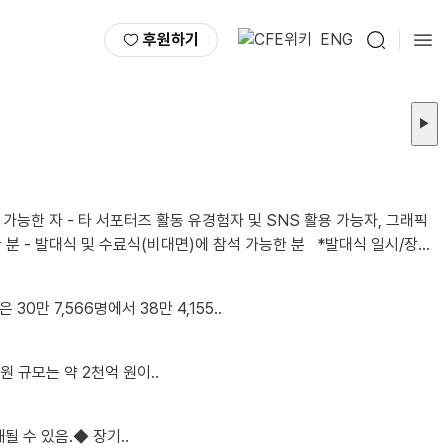
후원하기
ENG
▶
소: 2026년 8월 28일 금요일 오후 1시 / 선유도역 8번 출구 인근 어반322 5층 푸른홀 *불참시 서포터즈 자격이 박탈됩니다. 2. 모집인원 ㅇ 총 00명 3. 활동기간 ..
30만 7,566명에서 38만 4,155..
 규모는 약 2천억 원이..
될 수 있음.◆ 장기..