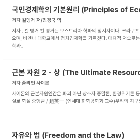
국민경제학의 기본원리 (Principles of Ec
저자
칼멩거 저/민경국 역
저자 : 칼 맹거 칼 멩거는 오스트리아 학파의 창시자이다. 크라쿠
으며, 비엔나 대학교에서 정치경제학을 가르쳤다. 대표적 저술로는
학과..
근본 자원 2 - 상 (The Ultimate Resource
저자
쥴리언 사이몬
사이몬의 근본자원인간은 파괴 아닌 창조자 종말론, 환경위기론 등
실로 학설 증명글 / 趙英一 (연세대 화학공학과 교수)우리의 지구
..
자유와 법 (Freedom and the Law)