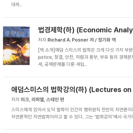
대하..
법경제학(하) (Economic Analysi
저자
Richard A. Posner 저 / 정기화 역
[책 소개]애덤 스미스의 법학은 크게 다섯 가지 부문,
justice, 청결, 안전, 저렴과 풍부, 부유 등의 경제문
세, 공채문제를 다룬 세입..
애덤스미스의 법학강의(하) (Lectures on J
2)
저자
미크, 라파엘, 스테인 편
스미스에게 있어서 도덕 철학이 인간의 행위원칙 전반의 자연론이
자연론적인 자연법학이라고 할 수 있다. 그는 ‘법학강의’에서 국가의