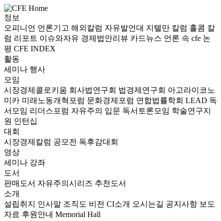
정보
오피니언
언론기고
해외칼럼
자유발언대
지텔만 칼럼
홀콤 칼
럼
리포트
이슈와자유
경제법안리뷰
카드뉴스
언론 속 cfe
논
평
CFE INDEX
활동
세미나
행사
모임
시장경제콜로키움
회사법연구회
법경제연구회
아고라이코노
미카
미래노동개혁포럼
문화경제포럼
연합법률학회 LEAD
독
서모임 리더스포럼
자유주의 입문 독서토론모임
학술연구지
원
인턴십
대회
시장경제칼럼 공모전
독후감대회
영상
세미나
강좌
도서
판매도서
자유주의시리즈
추천도서
소개
설립취지
인사말
조직도
비전
CI소개
오시는길
공지사항
보도
자료
후원안내
Memorial Hall