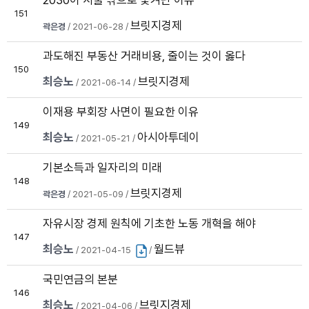
2030이 서울 밖으로 쫓겨난 이유
151
브릿지경제
곽은경
/ 2021-06-28 /
과도해진 부동산 거래비용, 줄이는 것이 옳다
150
최승노
브릿지경제
/ 2021-06-14 /
이재용 부회장 사면이 필요한 이유
149
최승노
아시아투데이
/ 2021-05-21 /
기본소득과 일자리의 미래
148
브릿지경제
곽은경
/ 2021-05-09 /
자유시장 경제 원칙에 기초한 노동 개혁을 해야
147
최승노
월드뷰
/ 2021-04-15
/
국민연금의 본분
146
최승노
브릿지경제
/ 2021-04-06 /