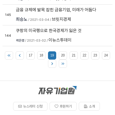
금융 규제에 발목 잡힌 금융기업, 미래가 어둡다
145
최승노
브릿지경제
/ 2021-03-04 /
쿠팡의 미국행으로 한국경제가 잃은 것
144
이뉴스투데이
곽은경
/ 2021-03-02 /
17
18
19
20
21
22
23
24
뉴스레터 신청
후원하기
소개