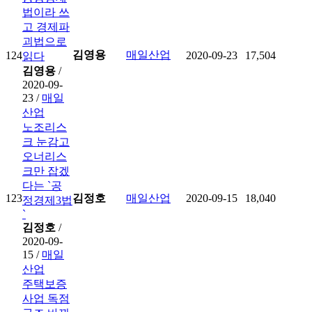
법이라 쓰
고 경제파
괴법으로
김영용
매일산업
124
2020-09-23
17,504
읽다
김영용
/
2020-09-
23 /
매일
산업
노조리스
크 눈감고
오너리스
크만 잡겠
다는 `공
123
김정호
매일산업
2020-09-15
18,040
정경제3법
`
김정호
/
2020-09-
15 /
매일
산업
주택보증
사업 독점