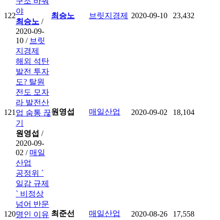
구조 바꿔
야
122
최승노
브릿지경제
2020-09-10
23,432
최승노
/
2020-09-
10 /
브릿
지경제
해외 석탄
발전 투자
도? 탈원
전도 모자
라 발전산
원영섭
매일산업
121
2020-09-02
18,104
업 숨통 끊
기
원영섭
/
2020-09-
02 /
매일
산업
공정위 `
일감 규제
` 비정상
넘어 반문
최준선
매일산업
120
2020-08-26
17,558
명인 이유