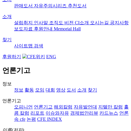
판매도서
자유주의시리즈
추천도서
소개
설립취지
인사말
조직도
비전
CI소개
오시는길
공지사항
보도자료
후원안내
Memorial Hall
찾기
사이트맵
검색
후원하기
ENG
언론기고
정보
정보
활동
모임
대회
영상
도서
소개
찾기
언론기고
오피니언
언론기고
해외칼럼
자유발언대
지텔만 칼럼
홀
콤 칼럼
리포트
이슈와자유
경제법안리뷰
카드뉴스
언론
속 cfe
논평
CFE INDEX
이름(저자)