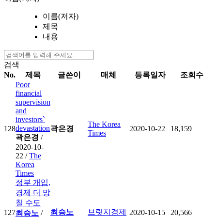
이름(저자)
제목
내용
검색
No.
제목
글쓴이
매체
등록일자
조회수
Poor
financial
supervision
and
investors`
The Korea
devastation
128
곽은경
2020-10-22
18,159
Times
곽은경
/
2020-10-
22 /
The
Korea
Times
정부 개입,
경제 더 망
칠 수도
최승노
브릿지경제
127
2020-10-15
20,566
최승노
/