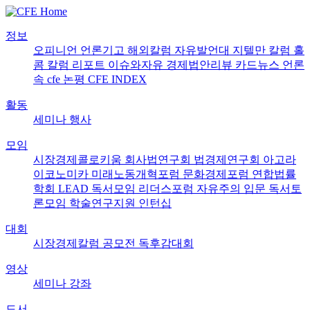
정보
오피니언
언론기고
해외칼럼
자유발언대
지텔만 칼럼
홀
콤 칼럼
리포트
이슈와자유
경제법안리뷰
카드뉴스
언론
속 cfe
논평
CFE INDEX
활동
세미나
행사
모임
시장경제콜로키움
회사법연구회
법경제연구회
아고라
이코노미카
미래노동개혁포럼
문화경제포럼
연합법률
학회 LEAD
독서모임 리더스포럼
자유주의 입문 독서토
론모임
학술연구지원
인턴십
대회
시장경제칼럼 공모전
독후감대회
영상
세미나
강좌
도서