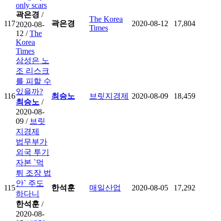
only scars
곽은경
/
The Korea
117
곽은경
2020-08-12
17,804
2020-08-
Times
12 /
The
Korea
Times
삼성은 노
조 리스크
를 피할 수
있을까?
116
최승노
브릿지경제
2020-08-09
18,459
최승노
/
2020-08-
09 /
브릿
지경제
법무부가
외국 투기
자본 `먹
튀 조장 법
안` 주도
115
한석훈
매일산업
2020-08-05
17,292
하다니
한석훈
/
2020-08-