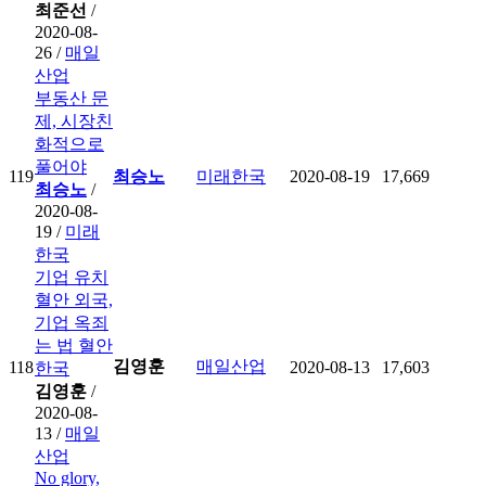
최준선
/
2020-08-
26 /
매일
산업
부동산 문
제, 시장친
화적으로
풀어야
119
최승노
미래한국
2020-08-19
17,669
최승노
/
2020-08-
19 /
미래
한국
기업 유치
혈안 외국,
기업 옥죄
는 법 혈안
김영훈
매일산업
118
2020-08-13
17,603
한국
김영훈
/
2020-08-
13 /
매일
산업
No glory,