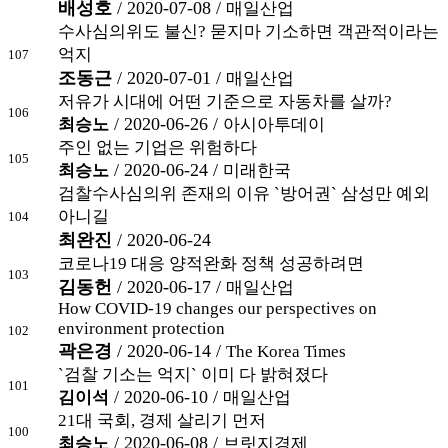
배성호
/ 2020-07-08 /
매일산업
수사심의위도 불신? 묻지마 기소하면 객관적이라는
억지
107
조동근
/ 2020-07-01 /
매일산업
저유가 시대에 어떤 기준으로 자동차를 살까?
106
/ 2020-06-26
/
최승노
아시아투데이
주인 없는 기업은 위험하다
105
/ 2020-06-24 /
최승노
미래한국
검찰수사심의위 존재의 이유 `방어권` 삼성만 예외
아니길
104
최완진
/ 2020-06-24
코로나19 대응 양적완화 정책 성공하려면
103
김동헌
/ 2020-06-17 /
매일산업
How COVID-19 changes our perspectives on
environment protection
102
곽은경
/ 2020-06-14 /
The Korea Times
`검찰 기소는 억지` 이미 다 밝혀졌다
101
/ 2020-06-10 /
김이석
매일산업
21대 국회, 경제 살리기 먼저
100
/ 2020-06-08 /
최승노
브릿지경제