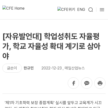
ENG
[자유발언대] 학업성취도 자율평
가, 학교 자율성 확대 계기로 삼아
야
글쓴이
한규민
2022-12-23
,
매일산업뉴스
'제1차 기초학력 보장 종합계획’ 실시를 앞두고 교육계가 시끄