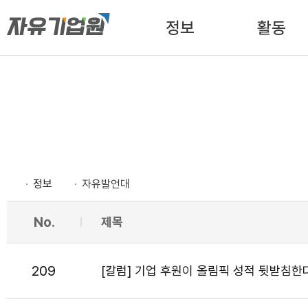
정보
활동
정보
자유발언대
No.
제목
209
[칼럼] 기업 후원이 올림픽 성적 뒷받침한