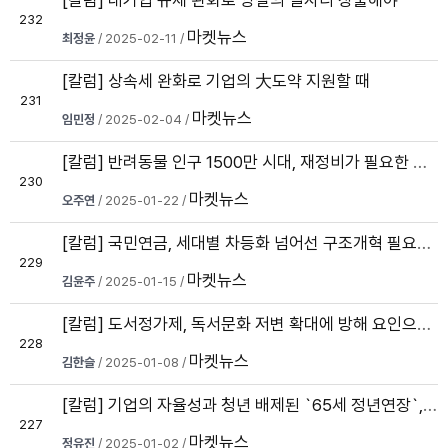
[칼럼] 대기업 규제 완화로 양질의 일자리 창출해야
232
마켓뉴스
최정윤
/ 2025-02-11 /
[칼럼] 상속세 완화로 기업의 大도약 지원할 때
231
마켓뉴스
임민정
/ 2025-02-04 /
[칼럼] 반려동물 인구 1500만 시대, 재정비가 필요한 동물보호법
230
마켓뉴스
오주연
/ 2025-01-22 /
[칼럼] 국민연금, 세대별 차등화 넘어선 구조개혁 필요하다
229
마켓뉴스
김윤주
/ 2025-01-15 /
[칼럼] 도서정가제, 독서문화 저변 확대에 방해 요인으로 작용
228
마켓뉴스
김한슬
/ 2025-01-08 /
[칼럼] 기업의 자율성과 청년 배제된 `65세 정년연장`, 소수에 혜택 돌아가
227
마켓뉴스
정유진
/ 2025-01-02 /