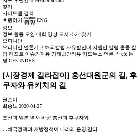
자료
후원안내
Memorial Hall
찾기
사이트맵
검색
후원하기
ENG
정보
정보
활동
모임
대회
영상
도서
소개
찾기
오피니언
오피니언
언론기고
해외칼럼
자유발언대
지텔만 칼럼
홀콤 칼
럼
리포트
이슈와자유
경제법안리뷰
카드뉴스
언론 속 cfe
논
평
CFE INDEX
[시장경제 길라잡이] 흥선대원군의 길, 후
쿠자와 유키치의 길
글쓴이
최승노
2020-04-27
조선과 일본 역사 바꾼 흥선과 후쿠자와
…쇄국정책과 개방정책이 나라의 운명 갈라