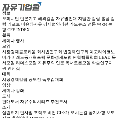
정보
오피니언
언론기고
해외칼럼
자유발언대
지텔만 칼럼
홀콤 칼
럼
리포트
이슈와자유
경제법안리뷰
카드뉴스
언론 속 cfe
논
평
CFE INDEX
활동
세미나
행사
모임
시장경제콜로키움
회사법연구회
법경제연구회
아고라이코노
미카
미래노동개혁포럼
문화경제포럼
연합법률학회 LEAD
독
서모임 리더스포럼
자유주의 입문 독서토론모임
학술연구지
원
인턴십
대회
시장경제칼럼 공모전
독후감대회
영상
세미나
강좌
도서
판매도서
자유주의시리즈
추천도서
소개
설립취지
인사말
조직도
비전
CI소개
오시는길
공지사항
보도