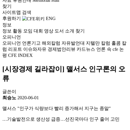
자료
후원안내
Memorial Hall
찾기
사이트맵
검색
후원하기
ENG
정보
정보
활동
모임
대회
영상
도서
소개
찾기
오피니언
오피니언
언론기고
해외칼럼
자유발언대
지텔만 칼럼
홀콤 칼
럼
리포트
이슈와자유
경제법안리뷰
카드뉴스
언론 속 cfe
논
평
CFE INDEX
[시장경제 길라잡이] 맬서스 인구론의 오
류
글쓴이
최승노
2020-06-01
맬서스 "인구가 식량보다 빨리 증가해서 지구는 종말"
…기술발전으로 생산성 급증…선진국마다 인구 줄어 고민