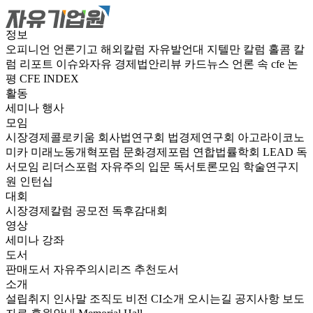
정보
오피니언
언론기고
해외칼럼
자유발언대
지텔만 칼럼
홀콤 칼
럼
리포트
이슈와자유
경제법안리뷰
카드뉴스
언론 속 cfe
논
평
CFE INDEX
활동
세미나
행사
모임
시장경제콜로키움
회사법연구회
법경제연구회
아고라이코노
미카
미래노동개혁포럼
문화경제포럼
연합법률학회 LEAD
독
서모임 리더스포럼
자유주의 입문 독서토론모임
학술연구지
원
인턴십
대회
시장경제칼럼 공모전
독후감대회
영상
세미나
강좌
도서
판매도서
자유주의시리즈
추천도서
소개
설립취지
인사말
조직도
비전
CI소개
오시는길
공지사항
보도