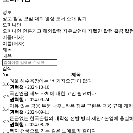
정보
정보
활동
모임
대회
영상
도서
소개
찾기
오피니언
오피니언
언론기고
해외칼럼
자유발언대
지텔만 칼럼
홀콤 칼
이름(저자)
이름(저자)
제목
내용
검색
No.
제목
겨울 해수욕장에는 ‘바가지요금’이 없다
316
권혁철
/ 2024-10-10
국민연금 제도 자체에 대한 고민 필요하다
315
권혁철
/ 2024-09-24
이유 있는 금융 부문 낙후...작은 정부 구현은 금융 규제 개
314
권혁철
/ 2024-09-11
뜬금없는 한국은행의 대학생 선발 방식 제안? 본업에 충실하길
313
권혁철
/ 2024-08-28
복지 천국으로 가는 길은 노예로의 길이다