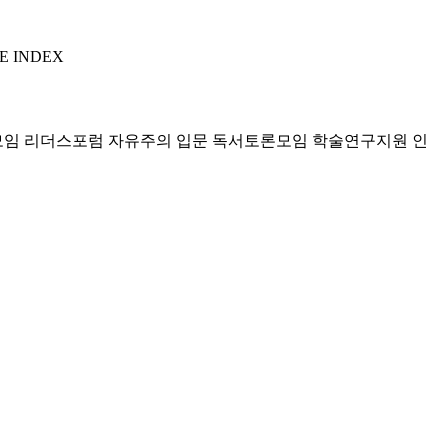
E INDEX
모임 리더스포럼
자유주의 입문 독서토론모임
학술연구지원
인