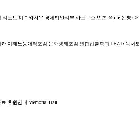
럼
리포트
이슈와자유
경제법안리뷰
카드뉴스
언론 속 cfe
논평
CF
미카
미래노동개혁포럼
문화경제포럼
연합법률학회 LEAD
독서
자료
후원안내
Memorial Hall