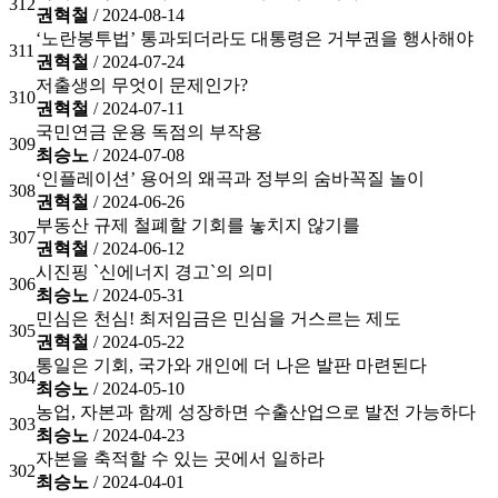
312
권혁철
/ 2024-08-14
‘노란봉투법’ 통과되더라도 대통령은 거부권을 행사해야
311
권혁철
/ 2024-07-24
저출생의 무엇이 문제인가?
310
권혁철
/ 2024-07-11
국민연금 운용 독점의 부작용
309
최승노
/ 2024-07-08
‘인플레이션’ 용어의 왜곡과 정부의 숨바꼭질 놀이
308
권혁철
/ 2024-06-26
부동산 규제 철폐할 기회를 놓치지 않기를
307
권혁철
/ 2024-06-12
시진핑 `신에너지 경고`의 의미
306
최승노
/ 2024-05-31
민심은 천심! 최저임금은 민심을 거스르는 제도
305
권혁철
/ 2024-05-22
통일은 기회, 국가와 개인에 더 나은 발판 마련된다
304
최승노
/ 2024-05-10
농업, 자본과 함께 성장하면 수출산업으로 발전 가능하다
303
최승노
/ 2024-04-23
자본을 축적할 수 있는 곳에서 일하라
302
최승노
/ 2024-04-01