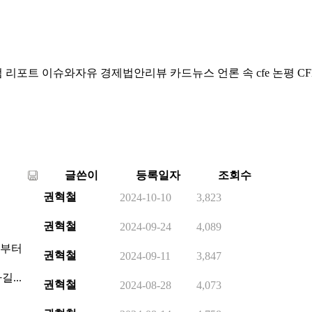
럼
리포트
이슈와자유
경제법안리뷰
카드뉴스
언론 속 cfe
논평
CF
글쓴이
등록일자
조회수
권혁철
2024-10-10
3,823
권혁철
2024-09-24
4,089
혁부터
권혁철
2024-09-11
3,847
...
권혁철
2024-08-28
4,073