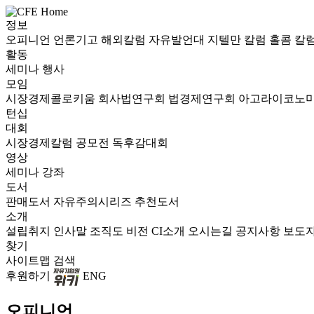
정보
오피니언
언론기고
해외칼럼
자유발언대
지텔만 칼럼
홀콤 칼
활동
세미나
행사
모임
시장경제콜로키움
회사법연구회
법경제연구회
아고라이코노
턴십
대회
시장경제칼럼 공모전
독후감대회
영상
세미나
강좌
도서
판매도서
자유주의시리즈
추천도서
소개
설립취지
인사말
조직도
비전
CI소개
오시는길
공지사항
보도
찾기
사이트맵
검색
후원하기
ENG
오피니언