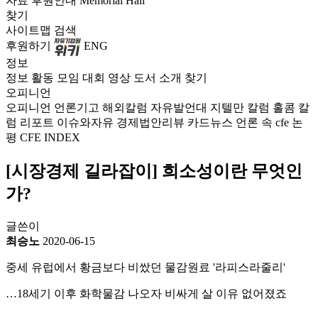
자료
후원안내
Memorial Hall
찾기
사이트맵
검색
후원하기
ENG
정보
정보
활동
모임
대회
영상
도서
소개
찾기
오피니언
오피니언
언론기고
해외칼럼
자유발언대
지텔만 칼럼
홀콤 칼
럼
리포트
이슈와자유
경제법안리뷰
카드뉴스
언론 속 cfe
논
평
CFE INDEX
[시장경제 길라잡이] 희소성이란 무엇인
가?
글쓴이
최승노
2020-06-15
중세 유럽에서 황금보다 비쌌던 물감원료 '라피스라줄리'
…18세기 이후 화학물감 나오자 비싸게 살 이유 없어졌죠