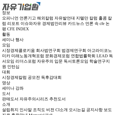
정보
오피니언
언론기고
해외칼럼
자유발언대
지텔만 칼럼
홀콤 칼
럼
리포트
이슈와자유
경제법안리뷰
카드뉴스
언론 속 cfe
논
평
CFE INDEX
활동
세미나
행사
모임
시장경제콜로키움
회사법연구회
법경제연구회
아고라이코노
미카
미래노동개혁포럼
문화경제포럼
연합법률학회 LEAD
독
서모임 리더스포럼
자유주의 입문 독서토론모임
학술연구지
원
인턴십
대회
시장경제칼럼 공모전
독후감대회
영상
세미나
강좌
도서
판매도서
자유주의시리즈
추천도서
소개
설립취지
인사말
조직도
비전
CI소개
오시는길
공지사항
보도