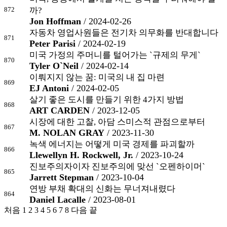
872
까?
Jon Hoffman
/ 2024-02-26
자동차 영업사원들은 전기차 의무화를 반대합니다
871
Peter Parisi
/ 2024-02-19
미국 가정의 주머니를 털어가는 `규제의 무게`
870
Tyler O`Neil
/ 2024-02-14
이뤄지지 않는 꿈: 미국의 내 집 마련
869
EJ Antoni
/ 2024-02-05
살기 좋은 도시를 만들기 위한 4가지 방법
868
ART CARDEN
/ 2023-12-05
시장에 대한 고찰, 아담 스미스적 관점으로부터
867
M. NOLAN GRAY
/ 2023-11-30
녹색 에너지는 어떻게 미국 경제를 파괴할까
866
Llewellyn H. Rockwell, Jr.
/ 2023-10-24
진보주의자이자 진보주의에 맞선 `오펜하이머`
865
Jarrett Stepman
/ 2023-10-04
연방 부채 확대의 신화는 무너져내렸다
864
Daniel Lacalle
/ 2023-08-01
처음
1
2
3
4
5
6
7
8
다음
끝