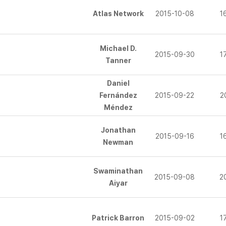
Atlas Network
2015-10-08
1
Michael D.
2015-09-30
1
Tanner
Daniel
Fernández
2015-09-22
2
Méndez
Jonathan
2015-09-16
1
Newman
Swaminathan
2015-09-08
2
Aiyar
Patrick Barron
2015-09-02
1