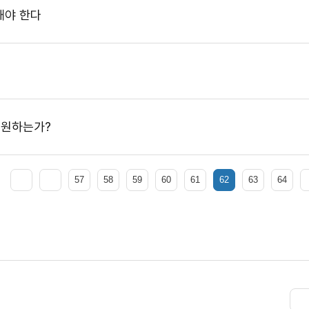
해야 한다
 원하는가?
57
58
59
60
61
62
63
64