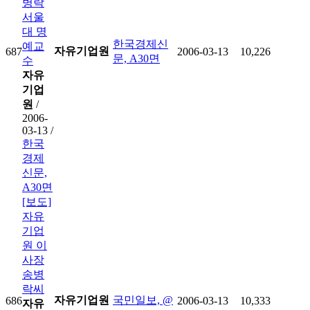
병락
서울
대 명
한국경제신
예교
자유기업원
687
2006-03-13
10,226
문, A30면
수
자유
기업
원
/
2006-
03-13 /
한국
경제
신문,
A30면
[보도]
자유
기업
원 이
사장
송병
락씨
자유기업원
국민일보, @
686
2006-03-13
10,333
자유