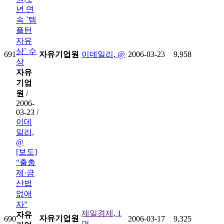
년 연
속 `템
플턴
자유
상` 수
691
자유기업원
이데일리, @
2006-03-23
9,958
상
자유
기업
원
/
2006-
03-23 /
이데
일리,
@
[보도]
“출총
제·금
산법
없애
자”
제일경제, 1
자유
자유기업원
690
2006-03-17
9,325
면