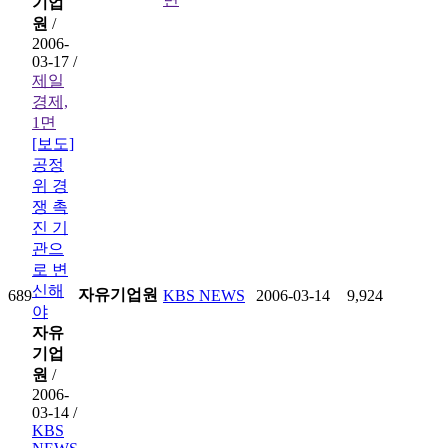
기업
원
/
2006-
03-17 /
제일
경제,
1면
[보도]
공정
위 경
쟁 촉
진 기
관으
로 변
신해
자유기업원
689
KBS NEWS
2006-03-14
9,924
야
자유
기업
원
/
2006-
03-14 /
KBS