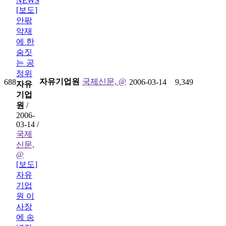
NEWS
[보도]
안팎
악재
에 한
숨짓
는 공
정위
자유기업원
국제신문, @
688
2006-03-14
9,349
자유
기업
원
/
2006-
03-14 /
국제
신문,
@
[보도]
자유
기업
원 이
사장
에 송