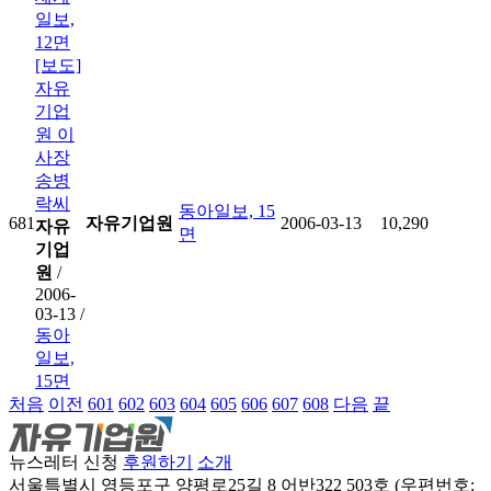
일보,
12면
[보도]
자유
기업
원 이
사장
송병
락씨
동아일보, 15
681
자유기업원
2006-03-13
10,290
자유
면
기업
원
/
2006-
03-13 /
동아
일보,
15면
처음
이전
601
602
603
604
605
606
607
608
다음
끝
뉴스레터 신청
후원하기
소개
서울특별시 영등포구 양평로25길 8 어반322 503호 (우편번호: