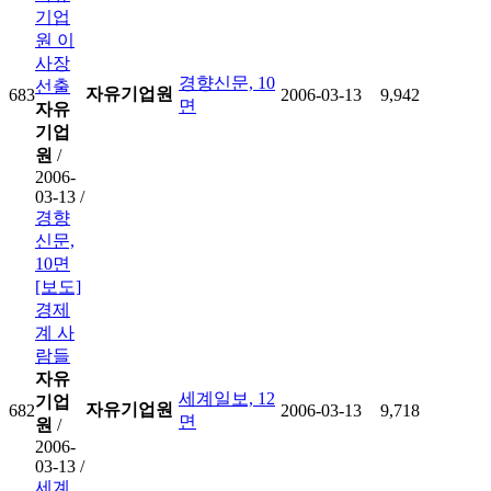
기업
원 이
사장
경향신문, 10
선출
자유기업원
683
2006-03-13
9,942
면
자유
기업
원
/
2006-
03-13 /
경향
신문,
10면
[보도]
경제
계 사
람들
자유
세계일보, 12
기업
자유기업원
682
2006-03-13
9,718
면
원
/
2006-
03-13 /
세계