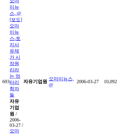
오마
이뉴
스, @
[보도]
오마
이뉴
스-토
지사
유제
가 시
장원
리라
는 엉
오마이뉴스,
693
자유기업원
2006-03-27
10,092
터리
@
학자
들
자유
기업
원
/
2006-
03-27 /
오마