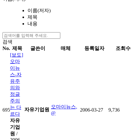
이름(저자)
제목
내용
검색
No.
제목
글쓴이
매체
등록일자
조회수
[보도]
오마
이뉴
스-자
유주
의와
정글
주의
오마이뉴스,
는 다
자유기업원
695
2006-03-27
9,736
@
르다
자유
기업
원
/
2006-