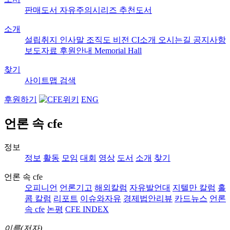
판매도서
자유주의시리즈
추천도서
소개
설립취지
인사말
조직도
비전
CI소개
오시는길
공지사항
보도자료
후원안내
Memorial Hall
찾기
사이트맵
검색
후원하기
ENG
언론 속 cfe
정보
정보
활동
모임
대회
영상
도서
소개
찾기
언론 속 cfe
오피니언
언론기고
해외칼럼
자유발언대
지텔만 칼럼
홀
콤 칼럼
리포트
이슈와자유
경제법안리뷰
카드뉴스
언론
속 cfe
논평
CFE INDEX
이름(저자)