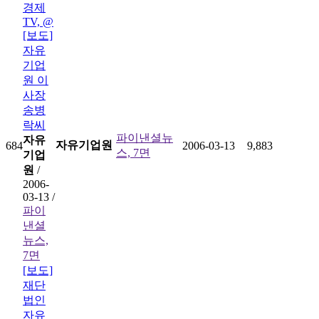
경제
TV, @
[보도]
자유
기업
원 이
사장
송병
락씨
파이낸셜뉴
자유
자유기업원
684
2006-03-13
9,883
스, 7면
기업
원
/
2006-
03-13 /
파이
낸셜
뉴스,
7면
[보도]
재단
법인
자유