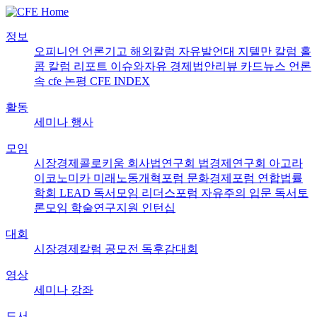
정보
오피니언
언론기고
해외칼럼
자유발언대
지텔만 칼럼
홀
콤 칼럼
리포트
이슈와자유
경제법안리뷰
카드뉴스
언론
속 cfe
논평
CFE INDEX
활동
세미나
행사
모임
시장경제콜로키움
회사법연구회
법경제연구회
아고라
이코노미카
미래노동개혁포럼
문화경제포럼
연합법률
학회 LEAD
독서모임 리더스포럼
자유주의 입문 독서토
론모임
학술연구지원
인턴십
대회
시장경제칼럼 공모전
독후감대회
영상
세미나
강좌
도서