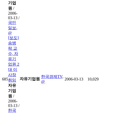
기업
원
/
2006-
03-13 /
국민
일보,
@
[보도]
송병
락 교
수, 자
유기
업원 2
대 이
사장
한국경제TV,
자유기업원
685
2006-03-13
10,029
취임
@
자유
기업
원
/
2006-
03-13 /
한국