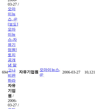
03-27 /
오마
이뉴
스, @
[보도]
오마
이뉴
스-자
유기
업원!
토지
공개
념 알
오마이뉴스,
고나
자유기업원
694
2006-03-27
10,121
@
비판
하라
자유
기업
원
/
2006-
03-27 /