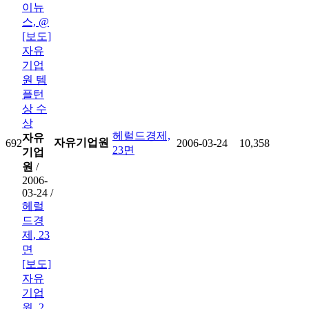
이뉴
스, @
[보도]
자유
기업
원 템
플턴
상 수
상
헤럴드경제,
자유
자유기업원
692
2006-03-24
10,358
23면
기업
원
/
2006-
03-24 /
헤럴
드경
제, 23
면
[보도]
자유
기업
원, 2