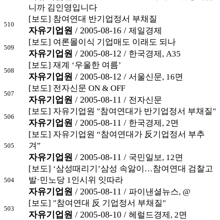
니까 김인영입니다
[보도] 참여연대 반기업정서 부채질
510
자유기업원
/ 2005-08-16 /
제일경제
[보도] 여론몰이식 기업매도 이래도 되나
509
자유기업원
/ 2005-08-12 /
한국경제, A35
[보도] 재계 ‘우울한 여름’
508
자유기업원
/ 2005-08-12 /
서울신문, 16면
[보도] 전자신문 ON & OFF
507
자유기업원
/ 2005-08-11 /
전자신문
[보도] 자유기업원 "참여연대가 반기업정서 부채질"
506
자유기업원
/ 2005-08-11 /
한국경제, 2면
[보도] 자유기업원 “참여연대가 反기업정서 부추
겨”
505
자유기업원
/ 2005-08-11 /
국민일보, 12면
[보도] ‘삼성때리기’삼성 속앓이…참여연대 검찰고
발·민노당 1인시위 잇따라
504
자유기업원
/ 2005-08-11 /
파이낸셜뉴스, @
[보도] "참여연대 反 기업정서 부채질"
503
자유기업원
/ 2005-08-10 /
헤럴드경제, 2면