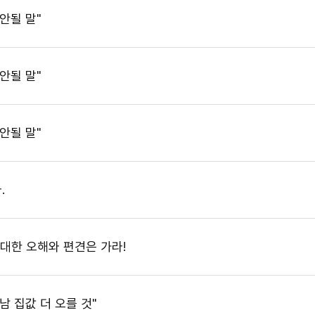
안될 말"
안될 말"
안될 말"
.
 대한 오해와 편견은 가라!
남 집값 더 오를 것"