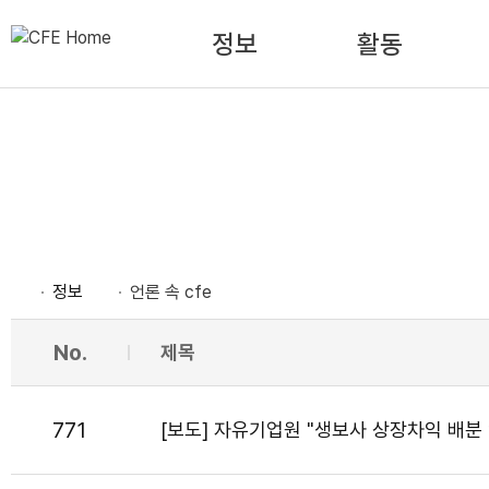
정보
활동
정보
언론 속 cfe
No.
제목
771
[보도] 자유기업원 "생보사 상장차익 배분 