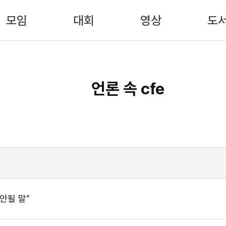
모임
대회
영상
도
언론 속 cfe
안될 말"