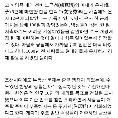
고려 명종 때의 선비 노극청(
盧克淸
)의 아내가 은자(
銀
子
) 9근에 마련한 집을 현덕수(
玄德秀
)라는 사람에게 은
자 12근에 되팔았다는 기록이 있다. 당시 은자 한 근의
가치는 삼베 100필과 맞먹었는데, 백성들이 삼베 한 필
저축하기도 어려운 시절이었음을 감안하면 수도 개경에
집 한 채 마련하는 것이 얼마나 힘든 일이었는지 짐작할
수 있다. 아울러 궁궐에서 가까울수록 집값은 더욱 비쌌
다고 한다. 1000년 전 사람들도 현대인들과 유사하게 경
제 활동을 하였던 셈이다.
조선시대에도 부동산 문제는 줄곧 쟁점이 되었는데, 수
도였던 한양의 상황은 매우 심각했던 것으로 전해진다.
원래 한양은 약 인구 10만 명 내외를 목표로 건설된 도시
였으나 이후 기준 인구를 훨씬 초과하면서 사람들이 거
주할 주택이 부족해지는 등 주거난(
住居難
)이 심화되었
다고 한다. 게다가 주로 일반 백성들이 거주하던 남산골