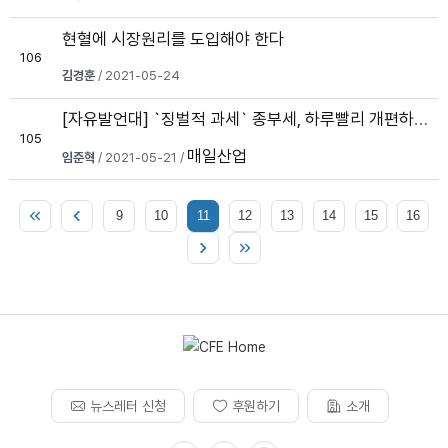
현혈에 시장원리를 도입해야 한다
106
김경훈
/ 2021-05-24
[자유발언대] `징벌적 과세` 종부세, 하루빨리 개편하고 재정비해야
105
매일산업
임준혁
/ 2021-05-21 /
9
10
11
12
13
14
15
16
뉴스레터 신청
후원하기
소개