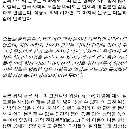
문의 마지막 문구는 묘하게도 위와 같은 정책이 아무렇지 않게
시행되는 한국 사회의 모습을 바라보는 현재의 내 씁쓸한 감정
과도 연결된다. 적당히 의역 하자면, 그 마지막 문구는 다음과
같이 번역된다.
오늘날 환원론은 의학과 여타 과학 분야에 지배적인 시각이 되
었으며, 자연 바람과 신선한 공기는 더이상 건강에 있어서 우
리가 중요하게 신경 쓰는 가치가 아닌, 부차적인 존재이자 귀
찮은 환경이 되었을 뿐이다. 손 씻기와 정기적 검진 등은 의사
들에 의해 항상 강조되지만, 정작 건강을 위한 전통적 위생의
기본 철학은 평범한 많은 사람들의 일상과 오늘날의 독점화된
의학 시장 속에서 망각되어 버린 듯하다.
물론 위의 글은 서구의 고전적인 위생(hygiene) 개념에 대해 잘
모르는 사람들에게는 별로 와 닿지 않을 수 있다. 이 고전 위생
개념의 핵심은 개인이 자신의 생활과 환경에 대한 관리를 통해
서 자연과 분리될 수 없는 인간의 몸에 깃든 면역 능력을 높이
는 데에 있었다. 가령 전체론적(holistic) 의학 이론이 나름 번성
했던 19세기 중반까지도 유럽의 의사들이 환자들에게 처방했