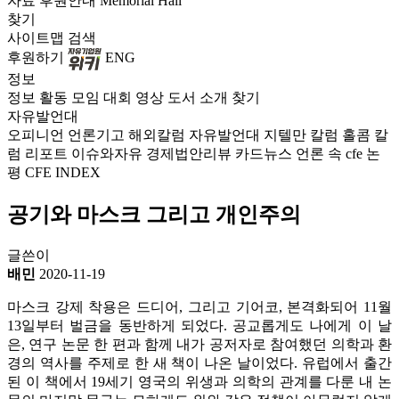
자료
후원안내
Memorial Hall
찾기
사이트맵
검색
후원하기
ENG
정보
정보
활동
모임
대회
영상
도서
소개
찾기
자유발언대
오피니언
언론기고
해외칼럼
자유발언대
지텔만 칼럼
홀콤 칼
럼
리포트
이슈와자유
경제법안리뷰
카드뉴스
언론 속 cfe
논
평
CFE INDEX
공기와 마스크 그리고 개인주의
글쓴이
배민
2020-11-19
마스크 강제 착용은 드디어, 그리고 기어코, 본격화되어 11월
13일부터 벌금을 동반하게 되었다. 공교롭게도 나에게 이 날
은, 연구 논문 한 편과 함께 내가 공저자로 참여했던 의학과 환
경의 역사를 주제로 한 새 책이 나온 날이었다. 유럽에서 출간
된 이 책에서 19세기 영국의 위생과 의학의 관계를 다룬 내 논