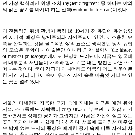
던 가장 핵심적인 위생 조치 (hygienic regimen) 중 하나는 야외
의 맑은 공기를 마시며 하는 산책(work in the fresh air)이었다.
이 전통적인 위생 관념이 특히 18, 19세기 전 유럽에 유행했었
던 시대적 배경은 낭만주의와 자연주의에 있었다. 조용한 숲
속을 산책하는 것을 필수적인 삶의 요소로 생각했던 당시 유럽
의 모습은 문학이나 예술뿐만 아니라 의학 철학사 (the history
of medical philosophy)에서도 분명히 드러난다. 지금도 영국에
서 대부분의 서민들이 가족과 함께 기분 내는 방법은 자연으로
떠나는 것이다. 굳이 캠핑이 아니더라도 영국의 어느 타운이든
한 시간 거리 이내에 숲이 우거진 자연 속을 마음껏 거닐 수 있
는 곳은 널려 있다.
서울의 미세먼지 자욱한 공기 속에 지내는 지금은 예전 유학
시절, 스코틀랜드 사람들이 crisp air라고 부르던 그 차갑고 건
조하면서도 상쾌한 공기가 그립지만, 사람은 자신이 살고 있는
곳의 공기에 너무나 쉽게 익숙해진다. 서울에 돌아와서 마주할
수 밖에 없는 도시의 풍경은 메케한 공기 속에 다들 자신의 차
를 몰고 출퇴근하는 직장인들의 모습이었다. 도로는 비행기 활