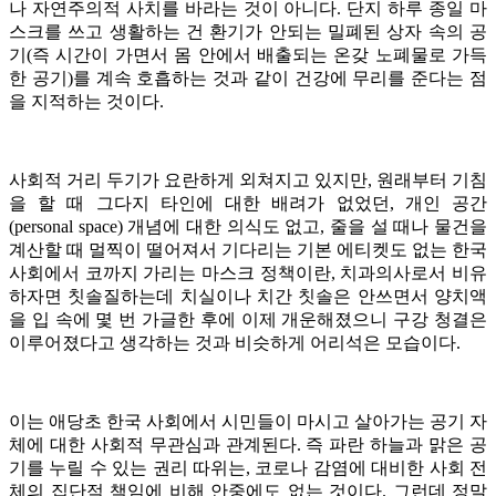
나 자연주의적 사치를 바라는 것이 아니다. 단지 하루 종일 마
스크를 쓰고 생활하는 건 환기가 안되는 밀폐된 상자 속의 공
기(즉 시간이 가면서 몸 안에서 배출되는 온갖 노폐물로 가득
한 공기)를 계속 호흡하는 것과 같이 건강에 무리를 준다는 점
을 지적하는 것이다.
사회적 거리 두기가 요란하게 외쳐지고 있지만, 원래부터 기침
을 할 때 그다지 타인에 대한 배려가 없었던, 개인 공간
(personal space) 개념에 대한 의식도 없고, 줄을 설 때나 물건을
계산할 때 멀찍이 떨어져서 기다리는 기본 에티켓도 없는 한국
사회에서 코까지 가리는 마스크 정책이란, 치과의사로서 비유
하자면 칫솔질하는데 치실이나 치간 칫솔은 안쓰면서 양치액
을 입 속에 몇 번 가글한 후에 이제 개운해졌으니 구강 청결은
이루어졌다고 생각하는 것과 비슷하게 어리석은 모습이다.
이는 애당초 한국 사회에서 시민들이 마시고 살아가는 공기 자
체에 대한 사회적 무관심과 관계된다. 즉 파란 하늘과 맑은 공
기를 누릴 수 있는 권리 따위는, 코로나 감염에 대비한 사회 전
체의 집단적 책임에 비해 안중에도 없는 것이다. 그런데 정말