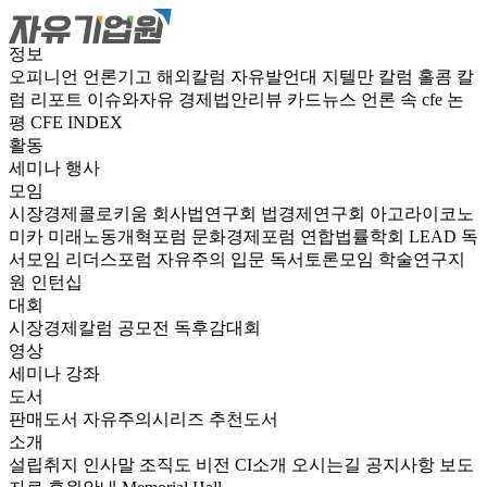
정보
오피니언
언론기고
해외칼럼
자유발언대
지텔만 칼럼
홀콤 칼
럼
리포트
이슈와자유
경제법안리뷰
카드뉴스
언론 속 cfe
논
평
CFE INDEX
활동
세미나
행사
모임
시장경제콜로키움
회사법연구회
법경제연구회
아고라이코노
미카
미래노동개혁포럼
문화경제포럼
연합법률학회 LEAD
독
서모임 리더스포럼
자유주의 입문 독서토론모임
학술연구지
원
인턴십
대회
시장경제칼럼 공모전
독후감대회
영상
세미나
강좌
도서
판매도서
자유주의시리즈
추천도서
소개
설립취지
인사말
조직도
비전
CI소개
오시는길
공지사항
보도