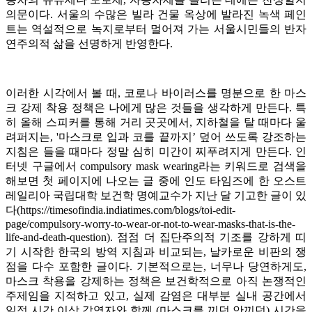
의문이다. 서울의 수많은 빌라 건물 옥상에 발라진 녹색 페인
트는 역설적으로 녹지로부터 멀어져 가는 서울시민들의 반자
연주의적 삶을 선명하게 반영한다.
이러한 시각에서 볼 때, 코로나 바이러스를 명분으로 한 마스
크 강제 착용 정책은 나에게 많은 것들을 생각하게 만든다. 특
히 올해 스피커를 통해 거리 곳곳에서, 지하철을 탈 때마다 울
려퍼지는, '마스크로 입과 코를 끝까지’ 덮어 쓰도록 강조하는
지침은 들을 때마다 정말 심히 미간이 찌푸려지게 만든다. 인
터넷 구글에서 compulsory mask wearing라는 키워드로 검색을
해보면 첫 페이지에 나오는 글 중에 인도 타임즈에 한 오스트
레일리아 국립대학 보건학 명예교수가 지난 달 기고한 글이 있
다(
https://timesofindia.indiatimes.com/blogs/toi-edit-
page/compulsory-worry-to-wear-or-not-to-wear-masks-that-is-the-
life-and-death-question
). 점점 더 집단주의적 기조를 강하게 띠
기 시작한 한국의 방역 지침과 비교되는, 날카로운 비판의 쟁
점을 다수 포함한 글이다. 기본적으로는, 너무나 당연하게도,
마스크 착용을 강제하는 정책은 보건학적으로 아직 논쟁적인
주제임을 지적하고 있고, 실제 감염은 대부분 실내 공간에서
일정 시간 이상 감염자와 함께 (마스크를 끼던 안끼던) 시간을