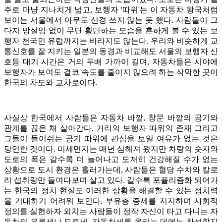
주로 마냥 지나치게 넓고, 보행자 '따위'는 이 자동차 왕국처럼
보이는 서울에서 아무도 신경 쓰지 않는 듯 했다. 사람들이 그
다지 망설임 없이 무단 횡단하는 모습을 흔하게 볼 수 있는 보
행자 천국인 유럽까지는 바라지도 않는다. 우리와 비슷하게 교
통신호를 잘 지키는 일본의 동경과 비교해도 서울의 보행자 신
호등 대기 시간은 거의 두배 가까이 길며, 자동차들은 시야에
보행자가 보여도 결코 속도를 줄이지 않으려 하는 삭막한 곳이
한국의 차도와 교차로이다.
사실상 한국에서 사람들은 자동차 바깥, 창문 바깥의 공기와
관계를 끊은 채 살아간다. 거리의 보행자 따위의 존재 그리고
그들이 들이쉬는 공기 따위에 관심을 보일 여유가 없는 것은
당연한 것이다. 미세먼지는 매년 심해져 왔지만 차량의 숫자와
도로의 폭은 갈수록 더 늘어나고 도저히 건강해질 수가 없는
상황으로 도시 환경은 흘러가는데, 사람들은 혈당 수치와 칼로
리 섭취량만 들여다보며 살고 있다. 갈수록 포퓰리즘화 되어가
는 한국의 정치 현실도 이러한 상황을 해결할 수 있는 정치력
을 기대하기 어려워 보인다. 부유층 증세를 지지하며 사회적
정의를 실현하자 외치는 사람들이 정작 자신이 타고 다니는 자
동차의 유류세나 도로세, 자동차세를 올리는 데에는 찬성할지