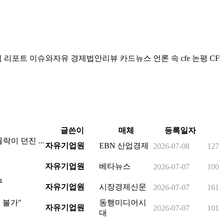
럼
리포트
이슈와자유
경제법안리뷰
카드뉴스
언론 속 cfe
논평
CF
글쓴이
매체
등록일자
락이 던진 ...
자유기업원
EBN 산업경제
2026-07-08
127
자유기업원
베타뉴스
2026-07-07
100
구
자유기업원
시장경제신문
2026-07-07
161
 불가"
동행미디어시
자유기업원
2026-07-07
101
대