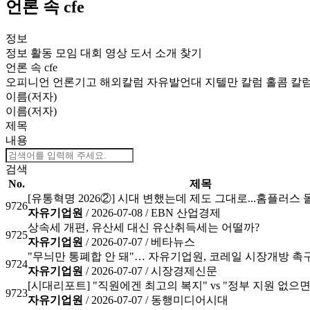
언론 속 cfe
정보
정보
활동
모임
대회
영상
도서
소개
찾기
언론 속 cfe
오피니언
언론기고
해외칼럼
자유발언대
지텔만 칼럼
홀콤 칼
이름(저자)
이름(저자)
제목
내용
검색
No.
제목
[유통혁명 2026②] 시대 변했는데 제도 그대로...홈플러스 몰
9726
자유기업원
/ 2026-07-08 /
EBN 산업경제
상속세 개편, 유산세 대신 유산취득세는 어떨까?
9725
자유기업원
/ 2026-07-07 /
베타뉴스
"무늬만 통폐합 안 돼"… 자유기업원, 코레일 시장개방 촉
9724
자유기업원
/ 2026-07-07 /
시장경제신문
[시대리포트] "직원에겐 최고의 복지" vs "정부 지원 없으면
9723
자유기업원
/ 2026-07-07 /
동행미디어시대