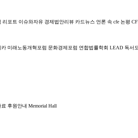
럼
리포트
이슈와자유
경제법안리뷰
카드뉴스
언론 속 cfe
논평
CF
미카
미래노동개혁포럼
문화경제포럼
연합법률학회 LEAD
독서
자료
후원안내
Memorial Hall