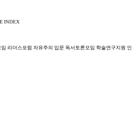
E INDEX
모임 리더스포럼
자유주의 입문 독서토론모임
학술연구지원
인