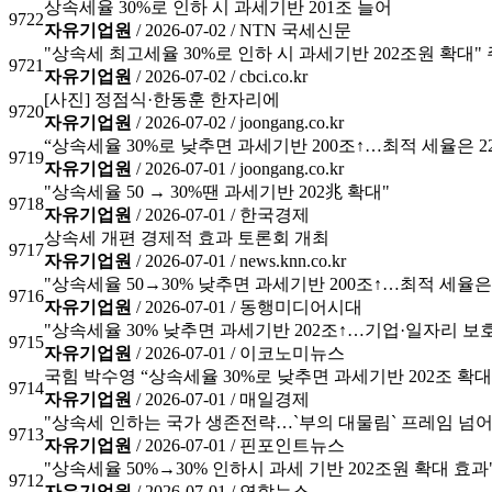
상속세율 30%로 인하 시 과세기반 201조 늘어
9722
자유기업원
/ 2026-07-02 /
NTN 국세신문
"상속세 최고세율 30%로 인하 시 과세기반 202조원 확대"
9721
자유기업원
/ 2026-07-02 /
cbci.co.kr
[사진] 정점식·한동훈 한자리에
9720
자유기업원
/ 2026-07-02 /
joongang.co.kr
“상속세율 30%로 낮추면 과세기반 200조↑…최적 세율은 2
9719
자유기업원
/ 2026-07-01 /
joongang.co.kr
"상속세율 50 → 30%땐 과세기반 202兆 확대"
9718
자유기업원
/ 2026-07-01 /
한국경제
상속세 개편 경제적 효과 토론회 개최
9717
자유기업원
/ 2026-07-01 /
news.knn.co.kr
"상속세율 50→30% 낮추면 과세기반 200조↑…최적 세율은 
9716
자유기업원
/ 2026-07-01 /
동행미디어시대
"상속세율 30% 낮추면 과세기반 202조↑…기업·일자리 보호
9715
자유기업원
/ 2026-07-01 /
이코노미뉴스
국힘 박수영 “상속세율 30%로 낮추면 과세기반 202조 확대
9714
자유기업원
/ 2026-07-01 /
매일경제
"상속세 인하는 국가 생존전략…`부의 대물림` 프레임 넘어
9713
자유기업원
/ 2026-07-01 /
핀포인트뉴스
"상속세율 50%→30% 인하시 과세 기반 202조원 확대 효과
9712
자유기업원
/ 2026-07-01 /
연합뉴스