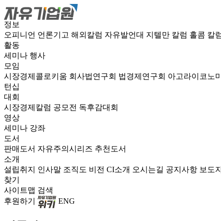
정보
오피니언
언론기고
해외칼럼
자유발언대
지텔만 칼럼
홀콤 칼
활동
세미나
행사
모임
시장경제콜로키움
회사법연구회
법경제연구회
아고라이코노
턴십
대회
시장경제칼럼 공모전
독후감대회
영상
세미나
강좌
도서
판매도서
자유주의시리즈
추천도서
소개
설립취지
인사말
조직도
비전
CI소개
오시는길
공지사항
보도
찾기
사이트맵
검색
후원하기
ENG