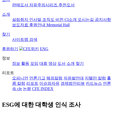
판매도서
자유주의시리즈
추천도서
소개
설립취지
인사말
조직도
비전
CI소개
오시는길
공지사항
보도자료
후원안내
Memorial Hall
찾기
사이트맵
검색
후원하기
ENG
정보
정보
활동
모임
대회
영상
도서
소개
찾기
리포트
오피니언
언론기고
해외칼럼
자유발언대
지텔만 칼럼
홀
콤 칼럼
리포트
이슈와자유
경제법안리뷰
카드뉴스
언론
속 cfe
논평
CFE INDEX
ESG에 대한 대학생 인식 조사