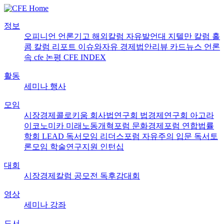
정보
오피니언
언론기고
해외칼럼
자유발언대
지텔만 칼럼
홀
콤 칼럼
리포트
이슈와자유
경제법안리뷰
카드뉴스
언론
속 cfe
논평
CFE INDEX
활동
세미나
행사
모임
시장경제콜로키움
회사법연구회
법경제연구회
아고라
이코노미카
미래노동개혁포럼
문화경제포럼
연합법률
학회 LEAD
독서모임 리더스포럼
자유주의 입문 독서토
론모임
학술연구지원
인턴십
대회
시장경제칼럼 공모전
독후감대회
영상
세미나
강좌
도서