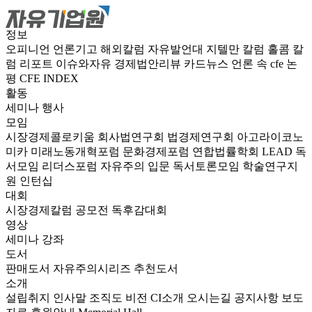
정보
오피니언
언론기고
해외칼럼
자유발언대
지텔만 칼럼
홀콤 칼
럼
리포트
이슈와자유
경제법안리뷰
카드뉴스
언론 속 cfe
논
평
CFE INDEX
활동
세미나
행사
모임
시장경제콜로키움
회사법연구회
법경제연구회
아고라이코노
미카
미래노동개혁포럼
문화경제포럼
연합법률학회 LEAD
독
서모임 리더스포럼
자유주의 입문 독서토론모임
학술연구지
원
인턴십
대회
시장경제칼럼 공모전
독후감대회
영상
세미나
강좌
도서
판매도서
자유주의시리즈
추천도서
소개
설립취지
인사말
조직도
비전
CI소개
오시는길
공지사항
보도