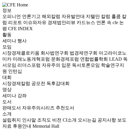
정보
오피니언
언론기고
해외칼럼
자유발언대
지텔만 칼럼
홀콤 칼
럼
리포트
이슈와자유
경제법안리뷰
카드뉴스
언론 속 cfe
논
평
CFE INDEX
활동
세미나
행사
모임
시장경제콜로키움
회사법연구회
법경제연구회
아고라이코노
미카
미래노동개혁포럼
문화경제포럼
연합법률학회 LEAD
독
서모임 리더스포럼
자유주의 입문 독서토론모임
학술연구지
원
인턴십
대회
시장경제칼럼 공모전
독후감대회
영상
세미나
강좌
도서
판매도서
자유주의시리즈
추천도서
소개
설립취지
인사말
조직도
비전
CI소개
오시는길
공지사항
보도
자료
후원안내
Memorial Hall