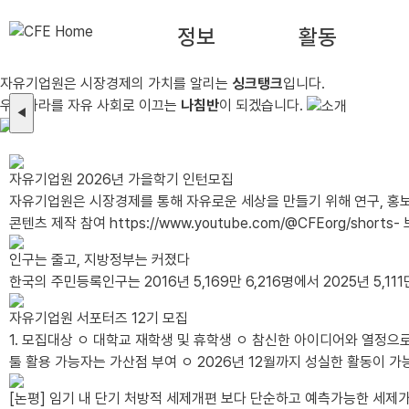
정보
활동
자유기업원은 시장경제의 가치를 알리는
싱크탱크
입니다.
우리나라를 자유 사회로 이끄는
나침반
이 되겠습니다.
◀
자유기업원 2026년 가을학기 인턴모집
자유기업원은 시장경제를 통해 자유로운 세상을 만들기 위해 연구, 홍
콘텐츠 제작 참여 https://www.youtube.com/@CFEorg/shorts- 보고서 및 칼럼 작성 보조 https://www.cfe.org/20260428_28860- e-book 제작 https://www.cfe.org/p_400- 해외 칼럼 번역
https://www.cfe.org/20260625_29144- 세미나 기획 및 진행 https://www.cfe.org/20251021_28221지원자격- 대학 재학생(휴학생 가능) - 상경계&인문계 우대(국문과 등) - 시장 경제에 관심이 있는 자
인구는 줄고, 지방정부는 커졌다
활동기간- 2026년 9월 1일 ~ 11월 3..
한국의 주민등록인구는 2016년 5,169만 6,216명에서 2025년 5,111만
자유기업원 서포터즈 12기 모집
1. 모집대상 ㅇ 대학교 재학생 및 휴학생 ㅇ 참신한 아이디어와 열정으로 활동에 적극적으로 임하실 분 - 글쓰기에 능하고 사진 및 이미지 편집이 가능한 자 - 타 서포터즈 활동 유경험자 및 SNS 활용 가능자, 그래픽
툴 활용 가능자는 가산점 부여 ㅇ 2026년 12월까지 성실한 활동이 가능한 분 - 월 2회 이상 콘텐츠(카드뉴스, 블로그, 동영상 등) 제작이 가능한 분 - 발대식 및 수료식(비대면)에 참석 가능한 분 *발대식 일시/장
[논평] 임기 내 단기 처방적 세제개편 보다 단순하고 예측가능한 세제