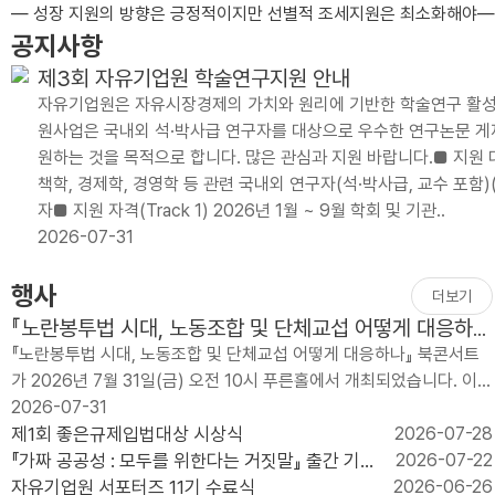
— 성장 지원의 방향은 긍정적이지만 선별적 조세지원은 최소화해야— 주
공지사항
제3회 자유기업원 학술연구지원 안내
자유기업원은 자유시장경제의 가치와 원리에 기반한 학술연구 활성화
원사업은 국내외 석·박사급 연구자를 대상으로 우수한 연구논문 게재·발표
원하는 것을 목적으로 합니다. 많은 관심과 지원 바랍니다.■ 지원 대
책학, 경제학, 경영학 등 관련 국내외 연구자(석·박사급, 교수 포함)
자■ 지원 자격(Track 1) 2026년 1월 ~ 9월 학회 및 기관..
2026-07-31
행사
더보기
『노란봉투법 시대, 노동조합 및 단체교섭 어떻게 대응하
나?』 출간 기념 북콘서트
『노란봉투법 시대, 노동조합 및 단체교섭 어떻게 대응하나』 북콘서트
가 2026년 7월 31일(금) 오전 10시 푸른홀에서 개최되었습니다. 이번
행사는 개정 노란봉투법 ..
2026-07-31
제1회 좋은규제입법대상 시상식
2026-07-28
『가짜 공공성 : 모두를 위한다는 거짓말』 출간 기념
2026-07-22
북콘서트
자유기업원 서포터즈 11기 수료식
2026-06-26