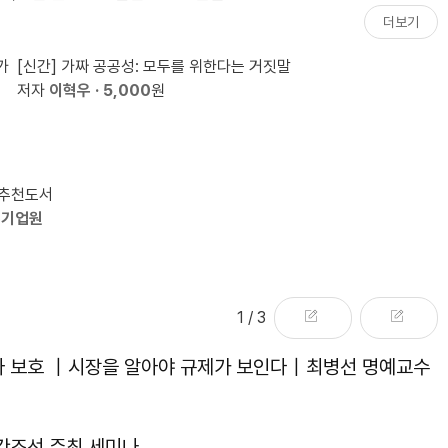
배분` 끝낼 때
더보기
가
[신간] 가짜 공공성: 모두를 위한다는 거짓말
저자
이혁우
· 5,000
원
 추천도서
유기업원
1
/ 3
자 보호 ｜시장을 알아야 규제가 보인다｜최병선 명예교수
주간조선 주최 세미나