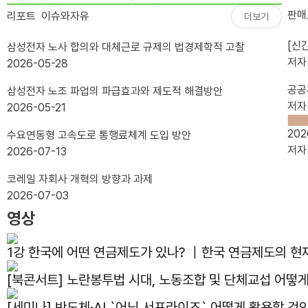
판매
리포트
이슈와자유
더보기
[신
삼성전자 노사 합의와 대체근로 규제의 법경제학적 고찰
저
2026-05-28
공공
삼성전자 노조 파업의 파급효과와 제도적 해결방안
저
2026-05-21
20
수요연동형 고속도로 통행료체계 도입 방안
저
2026-07-13
코레일 자회사 개혁의 방향과 과제
2026-07-03
영상
1강 한국에 어떤 연금제도가 있나? ｜한국 연금제도의 혀
[북콘서트] 노란봉투법 시대, 노동조합 및 단체교섭 어
[세미나] 반도체·AI `어닝 서프라이즈` 어떻게 활용할 