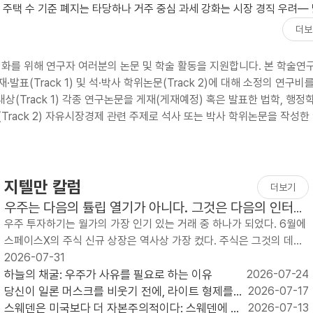
택 수 기준 폐지는 타당하나 거주 중심 과세 강화는 시장 경직 우려— 넓
더보
를 위해 연구자 여러분의 논문 및 학술 활동을 지원합니다. 본 학술연
(Track 1) 및 석·박사 학위논문(Track 2)에 대해 소정의 연구비를
상(Track 1) 각종 연구논문을 게재(게재예정) 혹은 발표한 법학, 행정학
(Track 2) 자유시장경제 관련 주제로 석사 또는 박사 학위논문을 작성한
지텔만 칼럼
더보기
우주는 다음의 튤립 열기가 아니다. 그것은 다음의 인터넷
이다.
우주 투자하기는 월가의 가장 인기 있는 거래 중 하나가 되었다. 6월에
스페이스X의 주식 신규 상장은 역사상 가장 컸다. 주식은 그것의 데뷔
후 처음 급등하여, 주당 $2..
2026-07-31
하늘의 채굴: 우주가 사유를 필요로 하는 이유
2026-07-24
당신이 일론 머스크를 비웃기 전에, 라이트 형제를
2026-07-17
상기하라
스웨덴은 미국보다 더 자본주의적이다: 스웨덴에 관
2026-07-13