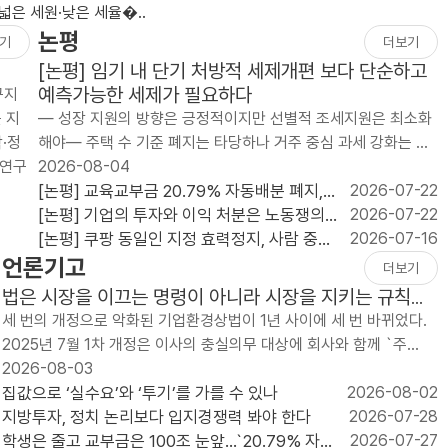
은 세원·낮은 세율�..
논평
기
더보기
[논평] 임기 내 단기 처방적 세제개편 보다 단순하고
예측가능한 세제가 필요하다
구지
 지
— 성장 지원의 방향은 긍정적이지만 선별적 조세지원은 최소화
·정
해야— 주택 수 기준 폐지는 타당하나 거주 중심 과세 강화는 시
 연구
장 경직 우려— 넓은 세원·낮은 세율�..
2026-08-04
[논평] 교육교부금 20.79% 자동배분 폐지,
2026-07-22
늦었지만 반드시 가야 할 재정개혁이다
[논평] 기업의 투자와 이익 처분은 노동쟁의
2026-07-22
대상이 될 수 없다
[논평] 쿠팡 동일인 지정 효력정지, 사람 중심
2026-07-16
언론기고
규제 전면 재검토해야
더보기
법은 시장을 이끄는 명령이 아니라 시장을 지키는 규칙이
어야 한다
세 번의 개정으로 악화된 기업환경상법이 1년 사이에 세 번 바뀌었다.
2025년 7월 1차 개정은 이사의 충실의무 대상에 회사와 함께 `주
주’를 넣었고, 사외이사의 이름..
2026-08-03
집값으로 ‘실수요’와 ‘투기’를 가를 수 있나
2026-08-02
지방투자, 정치 논리보다 입지경쟁력 봐야 한다
2026-07-28
학생은 줄고 교부금은 100조 눈앞...`20.79% 자동
2026-07-27