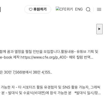
서
후원하기
ENG
▶
함께 꿈과 열정을 펼칠 인턴을 모집합니다.활동내용- 유튜브 기획 및
30만 7,566명에서 38만 4,155..
소: 2026년 8월 28일 금요일 오후 1시 / 선유도역 8번 출구 인근 어반322 5층 푸른홀 *불참시 서포터즈 자격이 박탈됩니다. 2. 모집인원 ㅇ 총 00명 3. 활동기간 ..