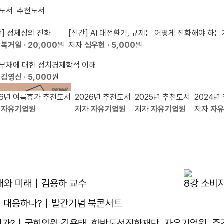
한 영화가 라스베이거스 영화제에서 상을 받다
도서
추천도서
간] 정체성의 진화
[신간] AI 대전환기, 규제는 어떻게 진화해야 하는
자
복거일
· 20,000
원
저자
심우현
· 5,000
원
부채에 대한 정치경제학적 이해
자
김영신
· 5,000
원
26년 여름휴가 추천도서
2026년 추천도서
2025년 추천도서
2024년
자
자유기업원
저자
자유기업원
저자
자유기업원
저자
자
ᆫ재와 미래｜김용하 교수
8강 소비
떻게 대응하나?｜발간기념 북콘서트
것인가?｜국회의원 김용태, 한반도선진화재단, 자유기업원, 