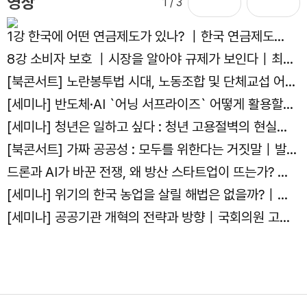
영상
1
/ 3
1강 한국에 어떤 연금제도가 있나? ｜한국 연금제도의
현재와 미래｜김용하 교수
8강 소비자 보호 ｜시장을 알아야 규제가 보인다｜최병
선 명예교수
[북콘서트] 노란봉투법 시대, 노동조합 및 단체교섭 어떻
게 대응하나?｜발간기념 북콘서트
[세미나] 반도체·AI `어닝 서프라이즈` 어떻게 활용할
것인가?｜국회의원 김용태, 한반도선진화재단, 자유기
[세미나] 청년은 일하고 싶다 : 청년 고용절벽의 현실과
업원, 주간조선 주최 세미나
해법｜국회의원 박수영, 자유기업원 공동주최 세미나
[북콘서트] 가짜 공공성 : 모두를 위한다는 거짓말｜발간
기념 북콘서트
드론과 AI가 바꾼 전쟁, 왜 방산 스타트업이 뜨는가? ｜
선유도 스터디 4화
[세미나] 위기의 한국 농업을 살릴 해법은 없을까?｜제
14회 아고라이코노미카
[세미나] 공공기관 개혁의 전략과 방향｜국회의원 고동
진, 자유기업원, 공공선택학회, 한국지방공기업학회 공동
주최 세미나