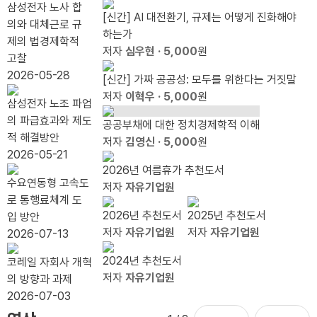
짓말』
료식
하는
니다.
웃기
수 있
경쟁
100
삼성전자 노사 합
가
[신간] AI 대전환기, 규제는 어떻게 진화해야
출간
이유
그것
전에,
나
력 봐
조 눈
의와 대체근로 규
필
하는가
기념
은 다
라이
야 한
앞...`20.79%
제의 법경제학적
요
저자
심우현
· 5,000
원
북콘
음의
트 형
다
자동
고찰
하
서트
인터
제를
배분`
2026-05-28
[신간] 가짜 공공성: 모두를 위한다는 거짓말
다
넷이
상기
끝낼
저자
이혁우
· 5,000
원
삼성전자 노조 파업
다.
하라
때
의 파급효과와 제도
공공부채에 대한 정치경제학적 이해
적 해결방안
저자
김영신
· 5,000
원
2026-05-21
2026년 여름휴가 추천도서
수요연동형 고속도
저자
자유기업원
로 통행료체계 도
2026년 추천도서
2025년 추천도서
입 방안
저자
자유기업원
저자
자유기업원
2026-07-13
2024년 추천도서
코레일 자회사 개혁
저자
자유기업원
의 방향과 과제
2026-07-03