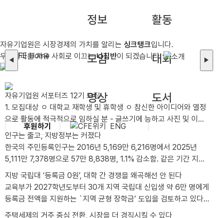
정보
활동
자유기업원은 시장경제의 가치를 알리는
싱크탱크
입니다.
우리나라를 자유 사회로 이끄는
모임
나침반
이 되겠습니다.
대회
◀
▶
영상
도서
자유기업원 서포터즈 12기 모집
1. 모집대상 ㅇ 대학교 재학생 및 휴학생 ㅇ 참신한 아이디어와 열정
으로 활동에 적극적으로 임하실 분 - 글쓰기에 능하고 사진 및 이미
후원하기
ENG
지 편집이 가능한 자 - 타 서포터즈 활동 유경험자 및 SNS 활용 가
인구는 줄고, 지방정부는 커졌다
능자, 그래픽툴 활용 가능자는 가산점 부여 ㅇ 2026년 12월까지 성
한국의 주민등록인구는 2016년 5,169만 6,216명에서 2025년
실한 활동이 가능한 분 - 월 2회 이상 콘텐츠(카드뉴스, 블로그, 동영
5,111만 7,378명으로 57만 8,838명, 1.1% 감소함. 같은 기간 지방
상 등) 제작이 가능한 분 - 발대식 및 수료식(비대면)에 참석 가능한
공무원 정원은 30만 7,566명에서 38만 4,155..
지방 국립대 ‘등록금 0원’, 대학 간 경쟁을 왜곡해선 안 된다
분 *발대식 일시/장소: 2026년 8월 28일 금요일 오후 1시 / 선유
교육부가 2027학년도부터 30개 지역 국립대 신입생 약 6만 명에게
도역 8번 출구 인근 어반322 5층 푸른홀 *불참시 서포터즈 자격이
등록금 전액을 지원하는 `지역 균형 장학금’ 도입을 검토하고 있다.
박탈됩니다. 2. 모집인원 ㅇ 총 00명 3. 활동기간 ..
연간 지원 규모는 약 2천억 원이..
주택세제의 거주 중심 전환, 시장을 더 경직시킬 수 있다