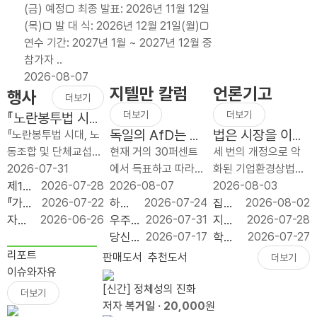
(금) 예정□ 최종 발표: 2026년 11월 12일
방
배분
이익
(목)□ 발 대 식: 2026년 12월 21일(월)□
적
폐
처분
연수 기간: 2027년 1월 ~ 2027년 12월 중
세
지,
은
참가자 ..
제
늦었
노동
2026-08-07
개
지만
쟁의
지텔만 칼럼
언론기고
행사
편
반드
대상
더보기
보
시
이
더보기
더보기
『노란봉투법 시
다
가야
될
대, 노동조합 및
독일의 AfD는 얼
법은 시장을 이끄
『노란봉투법 시대, 노
단
할
수
단체교섭 어떻게
마나 좌익인가?
는 명령이 아니라
동조합 및 단체교섭
현재 거의 30퍼센트
세 번의 개정으로 악
순
재정
없다
대응하나?』 출간
시장을 지키는 규
어떻게 대응하나』 북
2026-07-31
에서 득표하고 따라서
화된 기업환경상법이
하
개혁
기념 북콘서트
칙이어야 한다
콘서트가 2026년 7
제1회
2026-07-28
최근 설문 조사들에
2026-08-07
1년 사이에 세 번 바뀌
2026-08-03
고
이다
월 31일(금) 오전 10
좋은
『가짜
2026-07-22
따르면 그 나라의 가
하늘
2026-07-24
었다. 2025년 7월 1
집값
2026-08-02
예
시 푸른홀에서 개최되
규제
공공
자유
2026-06-26
장 강한 정당, 독일의
의 채
우주
2026-07-31
차 개정은 이사의 충
으로
지방
2026-07-28
측
었습니다. 이번 행사
입법
성 :
기업
AfD(독일 대안당;
굴: 우
는 다
당신
2026-07-17
실의무 대상에 회사와
‘실수
투자,
학생
2026-07-27
가
는 개정 노란봉투법 ..
대상
모두
원 서
Alternative for
주가
음의
이 일
함께 `주주’를 넣었고,
요’와
정치
은 줄
리포트
판매도서
추천도서
더보기
능
시상
를 위
포터
Germany)는 두 공동
사유
튤립
론 머
사외이사의 이름..
‘투
논리
고 교
이슈와자유
한
식
한다
즈 11
의장 알..
를 필
열기
스크
기’를
보다
부금
[신간] 정체성의 진화
더보기
세
는 거
기 수
요로
가 아
를 비
가를
입지
은
저자
복거일
· 20,000
원
제