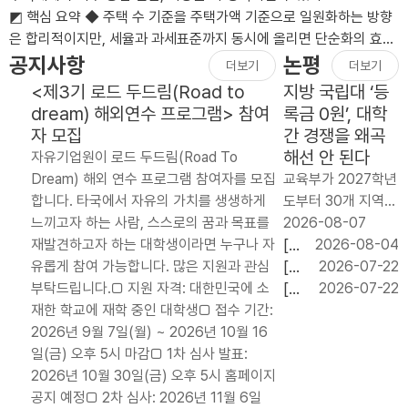
◩ 핵심 요약 ◆ 주택 수 기준을 주택가액 기준으로 일원화하는 방향
은 합리적이지만, 세율과 과세표준까지 동시에 올리면 단순화의 효과
가 상쇄될 수 있음.◆ 장기..
공지사항
논평
더보기
더보기
<제3기 로드 두드림(Road to
지방 국립대 ‘등
dream) 해외연수 프로그램> 참여
록금 0원’, 대학
자 모집
간 경쟁을 왜곡
해선 안 된다
자유기업원이 로드 두드림(Road To
Dream) 해외 연수 프로그램 참여자를 모집
교육부가 2027학년
합니다. 타국에서 자유의 가치를 생생하게
도부터 30개 지역
느끼고자 하는 사람, 스스로의 꿈과 목표를
국립대 신입생 약 6
2026-08-07
재발견하고자 하는 대학생이라면 누구나 자
만 명에게 등록금 전
[논
2026-08-04
유롭게 참여 가능합니다. 많은 지원과 관심
액을 지원하는 `지
평]
[논
2026-07-22
부탁드립니다.□ 지원 자격: 대한민국에 소
역 균형 장학금’ 도
임
평]
[논
2026-07-22
재한 학교에 재학 중인 대학생□ 접수 기간:
입을 검토하고 있다.
기
교육
평]
2026년 9월 7일(월) ~ 2026년 10월 16
연간 지원 규모는 약
내
교부
기업
일(금) 오후 5시 마감□ 1차 심사 발표:
2천억 원이..
단
금
의
2026년 10월 30일(금) 오후 5시 홈페이지
기
20.79%
투자
공지 예정□ 2차 심사: 2026년 11월 6일
처
자동
와