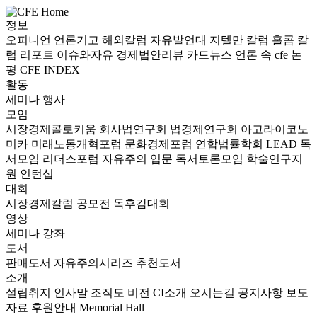
정보
오피니언
언론기고
해외칼럼
자유발언대
지텔만 칼럼
홀콤 칼
럼
리포트
이슈와자유
경제법안리뷰
카드뉴스
언론 속 cfe
논
평
CFE INDEX
활동
세미나
행사
모임
시장경제콜로키움
회사법연구회
법경제연구회
아고라이코노
미카
미래노동개혁포럼
문화경제포럼
연합법률학회 LEAD
독
서모임 리더스포럼
자유주의 입문 독서토론모임
학술연구지
원
인턴십
대회
시장경제칼럼 공모전
독후감대회
영상
세미나
강좌
도서
판매도서
자유주의시리즈
추천도서
소개
설립취지
인사말
조직도
비전
CI소개
오시는길
공지사항
보도
자료
후원안내
Memorial Hall