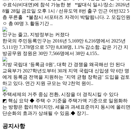
수료식(비대면)에 참석 가능한 분 *발대식 일시/장소: 2026년
8월 28일 금요일 오후 1시 / 선유도역 8번 출구 인근 어반322 5
층 푸른홀 *불참시 서포터즈 자격이 박탈됩니다. 2. 모집인원
ㅇ 총 00명 3. 활동기간 ..
인구는 줄고, 지방정부는 커졌다
한국의 주민등록인구는 2016년 5,169만 6,216명에서 2025년
5,111만 7,378명으로 57만 8,838명, 1.1% 감소함. 같은 기간 지
방공무원 정원은 30만 7,566명에서 38만 4,155..
지방 국립대 ‘등록금 0원’, 대학 간 경쟁을 왜곡해선 안 된다
교육부가 2027학년도부터 30개 지역 국립대 신입생 약 6만 명
에게 등록금 전액을 지원하는 `지역 균형 장학금’ 도입을 검토
하고 있다. 연간 지원 규모는 약 2천억 원이..
주택세제의 거주 중심 전환, 시장을 더 경직시킬 수 있다
◩ 핵심 요약 ◆ 주택 수 기준을 주택가액 기준으로 일원화하
는 방향은 합리적이지만, 세율과 과세표준까지 동시에 올리면
단순화의 효과가 상쇄될 수 있음.◆ 장기..
공지사항