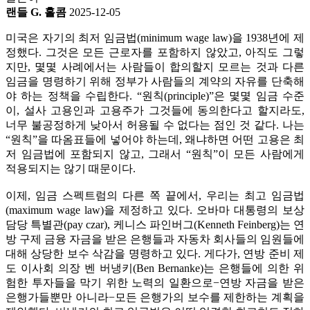
랜들 G. 홀콤
2025-12-05
미국은 자기의 최저 임금법(minimum wage law)을 1938년에 제
정했다. 그것은 모든 근로자를 포함하지 않았고, 아직도 그렇
지만, 몇몇 사례에서는 사람들이 합의할지 모르는 것과 다른
임금을 명령하기 위해 정부가 사람들의 계약의 자유를 단축해
야 하는 정책을 수립한다. “원칙(principle)”은 몇몇 임금 수준
이, 설사 고용인과 고용주가 그것들에 동의한다고 할지라도,
너무 불공정하게 낮아서 허용될 수 없다는 점인 것 같다. 나는
“원칙”을 따옴표들에 넣어야 하는데, 왜냐하면 어떤 고용은 최
저 임금법에 포함되지 않고, 그래서 “원칙”이 모든 사람에게
적용되지는 않기 때문이다.
이제, 임금 스펙트럼의 다른 쪽 끝에서, 우리는 최고 임금법
(maximum wage law)을 제정하고 있다. 오바마 대통령의 보상
담당 특별관(pay czar), 케니스 파인버그(Kenneth Feinberg)는 연
방 구제 금융 자금을 받은 은행들과 자동차 회사들의 임원들에
대해 상당한 보수 삭감을 명령하고 있다. 게다가, 연방 준비 제
도 이사회 의장 벤 버냉키(Ben Bernanke)는 은행들에 의한 위
험한 투자들을 막기 위한 노력의 일환으로−연방 자금을 받은
은행가들뿐만 아니라−모든 은행가의 보수를 제한하는 계획을