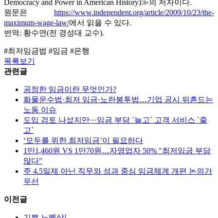
Democracy and Power in American History)≫의 저자이다.
원문은
https://www.independent.org/article/2009/10/23/the-
maximum-wage-law/
에서 읽을 수 있다.
번역: 황수연(전 경성대 교수).
#최저임금법 #임금 #은행
목록보기
관련글
공정한 임금이란 무엇인가?
화물운수법·최저 임금·노란봉투법…기업 공시 뒤흔드는
노동 이슈
도입 검토 나섰지만···임금 부담 `늘고` 고객 서비스 `줄
고`
‘모두를 위한 최저임금’이 필요하다
1만1,460원 VS 1만70원…자영업자 50% "최저임금 부담
많다"
주 4.5일제 아닌 직무와 성과 중심 임금체계 개편 논의가
우선
이전글
기쁜 노벨상!