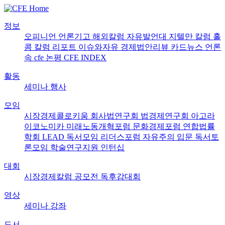
정보
오피니언
언론기고
해외칼럼
자유발언대
지텔만 칼럼
홀
콤 칼럼
리포트
이슈와자유
경제법안리뷰
카드뉴스
언론
속 cfe
논평
CFE INDEX
활동
세미나
행사
모임
시장경제콜로키움
회사법연구회
법경제연구회
아고라
이코노미카
미래노동개혁포럼
문화경제포럼
연합법률
학회 LEAD
독서모임 리더스포럼
자유주의 입문 독서토
론모임
학술연구지원
인턴십
대회
시장경제칼럼 공모전
독후감대회
영상
세미나
강좌
도서