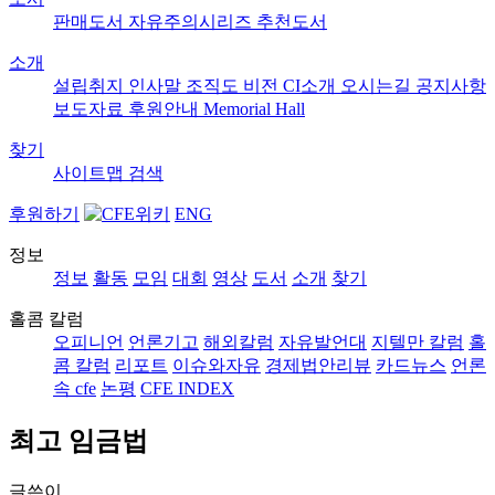
판매도서
자유주의시리즈
추천도서
소개
설립취지
인사말
조직도
비전
CI소개
오시는길
공지사항
보도자료
후원안내
Memorial Hall
찾기
사이트맵
검색
후원하기
ENG
정보
정보
활동
모임
대회
영상
도서
소개
찾기
홀콤 칼럼
오피니언
언론기고
해외칼럼
자유발언대
지텔만 칼럼
홀
콤 칼럼
리포트
이슈와자유
경제법안리뷰
카드뉴스
언론
속 cfe
논평
CFE INDEX
최고 임금법
글쓴이