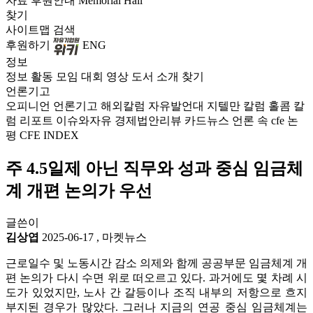
자료
후원안내
Memorial Hall
찾기
사이트맵
검색
후원하기
ENG
정보
정보
활동
모임
대회
영상
도서
소개
찾기
언론기고
오피니언
언론기고
해외칼럼
자유발언대
지텔만 칼럼
홀콤 칼
럼
리포트
이슈와자유
경제법안리뷰
카드뉴스
언론 속 cfe
논
평
CFE INDEX
주 4.5일제 아닌 직무와 성과 중심 임금체
계 개편 논의가 우선
글쓴이
김상엽
2025-06-17
,
마켓뉴스
근로일수 및 노동시간 감소 의제와 함께 공공부문 임금체계 개
편 논의가 다시 수면 위로 떠오르고 있다. 과거에도 몇 차례 시
도가 있었지만, 노사 간 갈등이나 조직 내부의 저항으로 흐지
부지된 경우가 많았다. 그러나 지금의 연공 중심 임금체계는