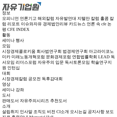
정보
오피니언
언론기고
해외칼럼
자유발언대
지텔만 칼럼
홀콤 칼
럼
리포트
이슈와자유
경제법안리뷰
카드뉴스
언론 속 cfe
논
평
CFE INDEX
활동
세미나
행사
모임
시장경제콜로키움
회사법연구회
법경제연구회
아고라이코노
미카
미래노동개혁포럼
문화경제포럼
연합법률학회 LEAD
독
서모임 리더스포럼
자유주의 입문 독서토론모임
학술연구지
원
인턴십
대회
시장경제칼럼 공모전
독후감대회
영상
세미나
강좌
도서
판매도서
자유주의시리즈
추천도서
소개
설립취지
인사말
조직도
비전
CI소개
오시는길
공지사항
보도