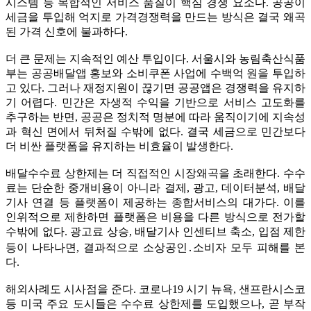
시스템 등 복합적인 서비스 품질이 핵심 경쟁 요소다. 공공이
세금을 투입해 억지로 가격경쟁력을 만드는 방식은 결국 왜곡
된 가격 신호에 불과하다.
더 큰 문제는 지속적인 예산 투입이다. 서울시와 농림축산식품
부는 공공배달앱 홍보와 소비쿠폰 사업에 수백억 원을 투입하
고 있다. 그러나 재정지원이 끊기면 공공앱은 경쟁력을 유지하
기 어렵다. 민간은 자생적 수익을 기반으로 서비스 고도화를
추구하는 반면, 공공은 정치적 명분에 따라 움직이기에 지속성
과 혁신 면에서 뒤처질 수밖에 없다. 결국 세금으로 민간보다
더 비싼 플랫폼을 유지하는 비효율이 발생한다.
배달수수료 상한제는 더 직접적인 시장왜곡을 초래한다. 수수
료는 단순한 중개비용이 아니라 결제, 광고, 데이터분석, 배달
기사 연결 등 플랫폼이 제공하는 종합서비스의 대가다. 이를
인위적으로 제한하면 플랫폼은 비용을 다른 방식으로 전가할
수밖에 없다. 광고료 상승, 배달기사 인센티브 축소, 입점 제한
등이 나타나면, 결과적으로 소상공인․소비자 모두 피해를 본
다.
해외사례도 시사점을 준다. 코로나19 시기 뉴욕, 샌프란시스코
등 미국 주요 도시들은 수수료 상한제를 도입했으나, 곧 부작