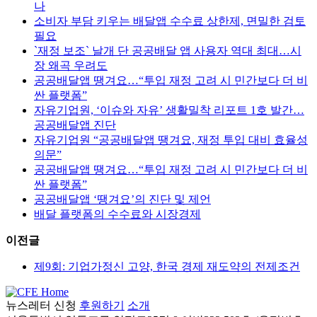
나
소비자 부담 키우는 배달앱 수수료 상한제, 면밀한 검토
필요
`재정 보조` 날개 단 공공배달 앱 사용자 역대 최대…시
장 왜곡 우려도
공공배달앱 땡겨요…“투입 재정 고려 시 민간보다 더 비
싼 플랫폼”
자유기업원, ‘이슈와 자유’ 생활밀착 리포트 1호 발간…
공공배달앱 진단
자유기업원 “공공배달앱 땡겨요, 재정 투입 대비 효율성
의문”
공공배달앱 땡겨요…“투입 재정 고려 시 민간보다 더 비
싼 플랫폼”
공공배달앱 ‘땡겨요’의 진단 및 제언
배달 플랫폼의 수수료와 시장경제
이전글
제9회: 기업가정신 고양, 한국 경제 재도약의 전제조건
뉴스레터 신청
후원하기
소개