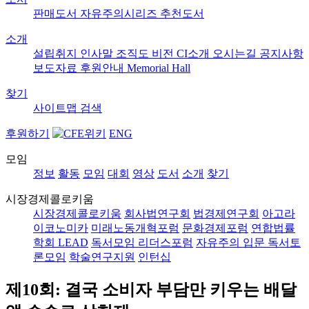
판매도서
자유주의시리즈
추천도서
소개
설립취지
인사말
조직도
비전
CI소개
오시는길
공지사항
보도자료
후원안내
Memorial Hall
찾기
사이트맵
검색
후원하기
ENG
모임
정보
활동
모임
대회
영상
도서
소개
찾기
시장경제콜로키움
시장경제콜로키움
회사법연구회
법경제연구회
아고라
이코노미카
미래노동개혁포럼
문화경제포럼
연합법률
학회 LEAD
독서모임 리더스포럼
자유주의 입문 독서토
론모임
학술연구지원
인턴십
제10회: 결국 소비자 부담만 키우는 배달