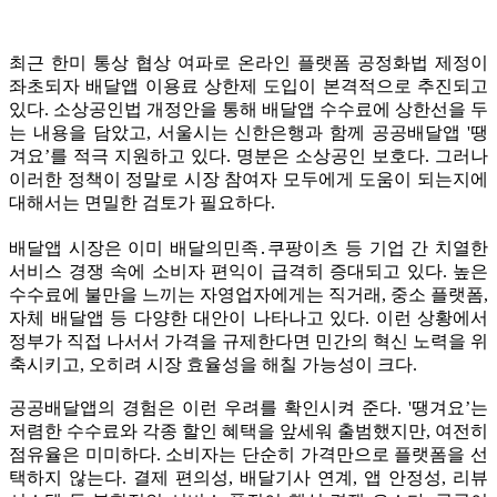
최근 한미 통상 협상 여파로 온라인 플랫폼 공정화법 제정이
좌초되자 배달앱 이용료 상한제 도입이 본격적으로 추진되고
있다. 소상공인법 개정안을 통해 배달앱 수수료에 상한선을 두
는 내용을 담았고, 서울시는 신한은행과 함께 공공배달앱 '땡
겨요’를 적극 지원하고 있다. 명분은 소상공인 보호다. 그러나
이러한 정책이 정말로 시장 참여자 모두에게 도움이 되는지에
대해서는 면밀한 검토가 필요하다.
배달앱 시장은 이미 배달의민족․쿠팡이츠 등 기업 간 치열한
서비스 경쟁 속에 소비자 편익이 급격히 증대되고 있다. 높은
수수료에 불만을 느끼는 자영업자에게는 직거래, 중소 플랫폼,
자체 배달앱 등 다양한 대안이 나타나고 있다. 이런 상황에서
정부가 직접 나서서 가격을 규제한다면 민간의 혁신 노력을 위
축시키고, 오히려 시장 효율성을 해칠 가능성이 크다.
공공배달앱의 경험은 이런 우려를 확인시켜 준다. '땡겨요’는
저렴한 수수료와 각종 할인 혜택을 앞세워 출범했지만, 여전히
점유율은 미미하다. 소비자는 단순히 가격만으로 플랫폼을 선
택하지 않는다. 결제 편의성, 배달기사 연계, 앱 안정성, 리뷰