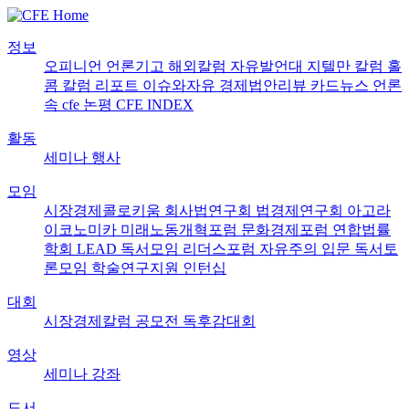
정보
오피니언
언론기고
해외칼럼
자유발언대
지텔만 칼럼
홀
콤 칼럼
리포트
이슈와자유
경제법안리뷰
카드뉴스
언론
속 cfe
논평
CFE INDEX
활동
세미나
행사
모임
시장경제콜로키움
회사법연구회
법경제연구회
아고라
이코노미카
미래노동개혁포럼
문화경제포럼
연합법률
학회 LEAD
독서모임 리더스포럼
자유주의 입문 독서토
론모임
학술연구지원
인턴십
대회
시장경제칼럼 공모전
독후감대회
영상
세미나
강좌
도서