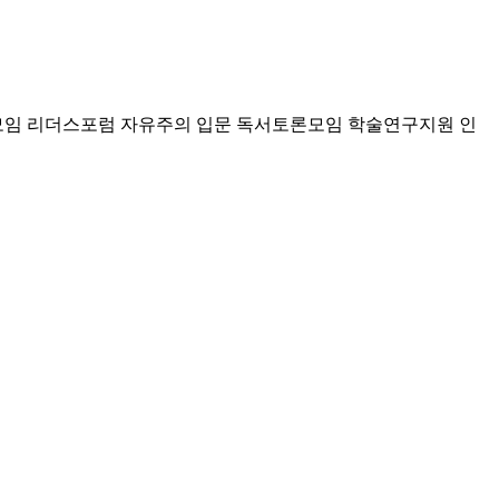
모임 리더스포럼
자유주의 입문 독서토론모임
학술연구지원
인