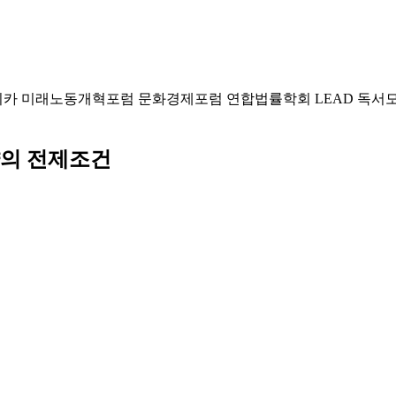
미카
미래노동개혁포럼
문화경제포럼
연합법률학회 LEAD
독서
약의 전제조건