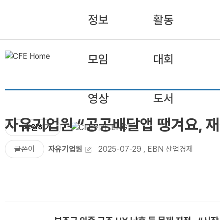
정보
활동
모임
대회
영상
도서
자유기업원 “공공배달앱 땡겨요, 재
후원하기
ENG
글쓴이
자유기업원
2025-07-29
,
EBN 산업경제