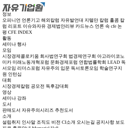
정보
오피니언
언론기고
해외칼럼
자유발언대
지텔만 칼럼
홀콤 칼
럼
리포트
이슈와자유
경제법안리뷰
카드뉴스
언론 속 cfe
논
평
CFE INDEX
활동
세미나
행사
모임
시장경제콜로키움
회사법연구회
법경제연구회
아고라이코노
미카
미래노동개혁포럼
문화경제포럼
연합법률학회 LEAD
독
서모임 리더스포럼
자유주의 입문 독서토론모임
학술연구지
원
인턴십
대회
시장경제칼럼 공모전
독후감대회
영상
세미나
강좌
도서
판매도서
자유주의시리즈
추천도서
소개
설립취지
인사말
조직도
비전
CI소개
오시는길
공지사항
보도