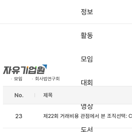
정보
활동
모임
모임
회사법연구회
대회
No.
제목
영상
23
제22회 거래비용 관점에서 본 조직선택: C
도서