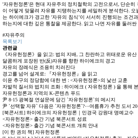
'자유헌정론'은 현대 자유주의 정치철학의 고전으로서, 단순히 
이 어떻게 맞물려 자유를 지탱하는지를 세밀하게 분석한다. 오늘날
는 하이에크가 경고한 '자유의 침식’이 서서히 진행되는 조건과
하는지에 대한 깊은 통찰을 제공한다. 읽고 나면 자유를 둘러싼
#자유주의
목록보기
관련글
《자유헌정론》을 읽고: 법의 지배, 그 찬란하고 위태로운 유산
달콤하게 포장된 반(反)자유를 향한 하이에크의 경고
자유의 장례식은 조용히 치러진다
경고를 넘어 설계로: 『자유헌정론』을 읽고
이윤 추구의 정당함에 대한 변 : <자유헌정론>의 낯선 교훈
자발적 질서와 법치의 조화 : 하이에크 ( 자유헌정론 ) 을 통해
자유헌정론과 지역의 K-콘텐츠 푸드
尹 8·15 광복절 연설문에 담긴 `자유헌정론`의 메시지
尹 `선택할 자유` 다음은 `자유헌정론`?···여름휴가 추천 도서 2
[북콘서트] 하이에크의 자유헌정론｜민경국 강원대 명예교수
<자유헌정론> 출간 기념 북콘서트 성료
<자유헌정론> 출간 기념 북콘서트 개최 안내
[이 한 권의 책] 자유헌정론