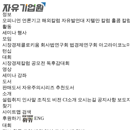
정보
오피니언
언론기고
해외칼럼
자유발언대
지텔만 칼럼
홀콤 칼
활동
세미나
행사
모임
시장경제콜로키움
회사법연구회
법경제연구회
아고라이코노
턴십
대회
시장경제칼럼 공모전
독후감대회
영상
세미나
강좌
도서
판매도서
자유주의시리즈
추천도서
소개
설립취지
인사말
조직도
비전
CI소개
오시는길
공지사항
보도
찾기
사이트맵
검색
후원하기
ENG
대회