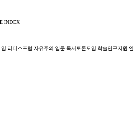
E INDEX
모임 리더스포럼
자유주의 입문 독서토론모임
학술연구지원
인