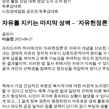
정보
활동
모임
대회
영상
도서
소개
찾기
독후감대회
시장경제칼럼 공모전
독후감대회
자유를 지키는 마지막 성벽 – `자유헌정론
글쓴이
이승찬
2025-08-27
프리드리히 하이에크의 '자유헌정론'은 자유의 개념을 단순한 
크는 경제적 자유와 정치적 자유가 상호의존적이며 분리될 수 
권력 남용을 제어하고 예측 가능성을 부여하는 제도적 장치라는
된 결과물이며, 이러한 법 질서 위에서만 자유가 지속될 수 있
결국 개인의 선택권을 침해하고 창의성을 억압하게 된다고 주장
책에서 가장 인상적인 부분은 복지국가에 대한 비판적 논의였다
할 수 있다고 보았다. 예측 가능한 법과 일반적 규칙에 따른 
조가 형성되며, 시민이 국가에 종속되는 상황이 발생할 수 있다는
게 되고, 그 결과 정부 권한이 팽창하면서 자유로운 경제 활동
이나 과도한 공공 일자리 창출 정책이 단기적 경기 부양과 생활