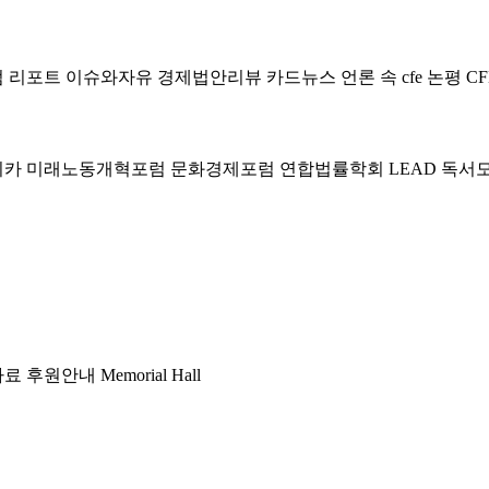
럼
리포트
이슈와자유
경제법안리뷰
카드뉴스
언론 속 cfe
논평
CF
미카
미래노동개혁포럼
문화경제포럼
연합법률학회 LEAD
독서
자료
후원안내
Memorial Hall