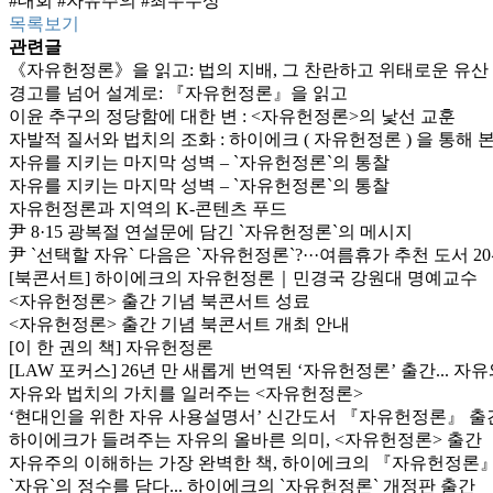
#대회
#자유주의
#최우수상
목록보기
관련글
《자유헌정론》을 읽고: 법의 지배, 그 찬란하고 위태로운 유산
경고를 넘어 설계로: 『자유헌정론』을 읽고
이윤 추구의 정당함에 대한 변 : <자유헌정론>의 낯선 교훈
자발적 질서와 법치의 조화 : 하이에크 ( 자유헌정론 ) 을 통해
자유를 지키는 마지막 성벽 – `자유헌정론`의 통찰
자유를 지키는 마지막 성벽 – `자유헌정론`의 통찰
자유헌정론과 지역의 K-콘텐츠 푸드
尹 8·15 광복절 연설문에 담긴 `자유헌정론`의 메시지
尹 `선택할 자유` 다음은 `자유헌정론`?···여름휴가 추천 도서 2
[북콘서트] 하이에크의 자유헌정론｜민경국 강원대 명예교수
<자유헌정론> 출간 기념 북콘서트 성료
<자유헌정론> 출간 기념 북콘서트 개최 안내
[이 한 권의 책] 자유헌정론
[LAW 포커스] 26년 만 새롭게 번역된 ‘자유헌정론’ 출간... 자
자유와 법치의 가치를 일러주는 <자유헌정론>
‘현대인을 위한 자유 사용설명서’ 신간도서 『자유헌정론』 출
하이에크가 들려주는 자유의 올바른 의미, <자유헌정론> 출간
자유주의 이해하는 가장 완벽한 책, 하이에크의 『자유헌정론
`자유`의 정수를 담다... 하이에크의 `자유헌정론` 개정판 출간