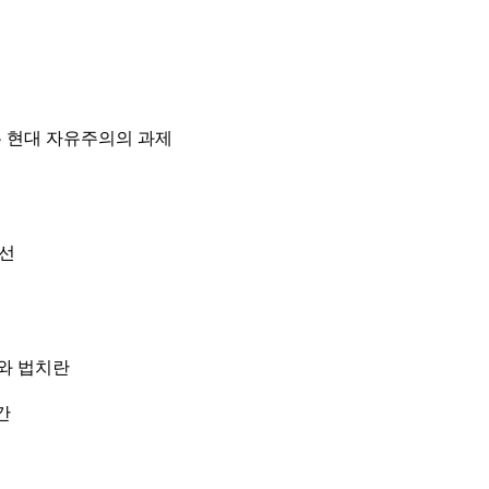
 본 현대 자유주의의 과제
0선
유와 법치란
간
』