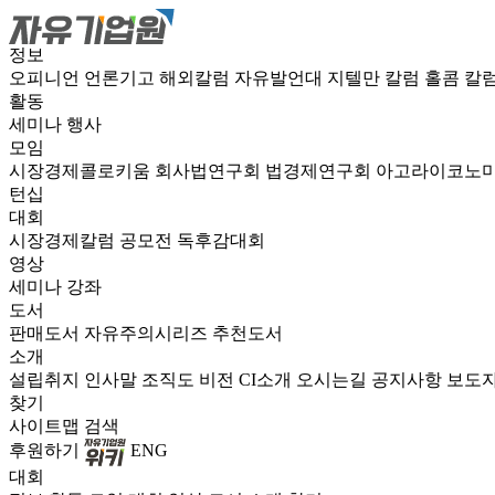
정보
오피니언
언론기고
해외칼럼
자유발언대
지텔만 칼럼
홀콤 칼
활동
세미나
행사
모임
시장경제콜로키움
회사법연구회
법경제연구회
아고라이코노
턴십
대회
시장경제칼럼 공모전
독후감대회
영상
세미나
강좌
도서
판매도서
자유주의시리즈
추천도서
소개
설립취지
인사말
조직도
비전
CI소개
오시는길
공지사항
보도
찾기
사이트맵
검색
후원하기
ENG
대회