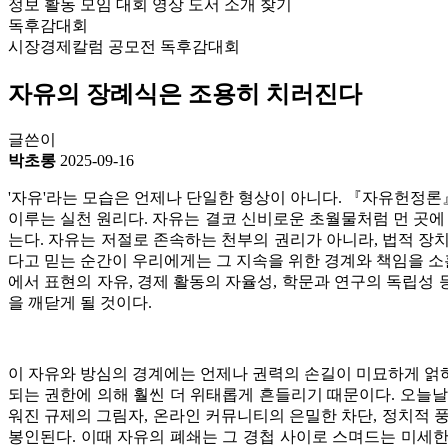
정보
활동
모임
대회
영상
도서
소개
찾기
독후감대회
시장경제칼럼 공모전
독후감대회
자유의 장례식은 조용히 치러진다
글쓴이
박초롱
2025-09-16
'자유'라는 모습은 언제나 단일한 형상이 아니다. 『자유헌정론
이루는 실천 원리다. 자유는 결코 신비로운 초월물처럼 먼 곳에 
는다. 자유는 저절로 존속하는 천부의 권리가 아니라, 법적 장
다고 믿는 순간이 우리에게는 그 지속을 위한 경계와 책임을 소
에서 표현의 자유, 경제 활동의 자율성, 학문과 연구의 독립성
을 깨닫게 될 것이다.
이 자유와 방심의 경계에는 언제나 권력의 손길이 미묘하게 얽혀
되는 권한에 의해 훨씬 더 위태롭게 흔들리기 때문이다. 오늘날
워진 규제의 그림자, 온라인 커뮤니티의 은밀한 차단, 정치적 풍
봉인된다. 이때 자유의 폐쇄는 그 경첩 사이로 스며드는 미세한