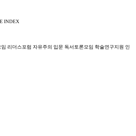
E INDEX
모임 리더스포럼
자유주의 입문 독서토론모임
학술연구지원
인