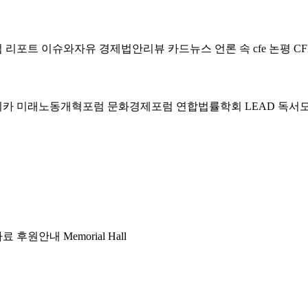
럼
리포트
이슈와자유
경제법안리뷰
카드뉴스
언론 속 cfe
논평
CF
미카
미래노동개혁포럼
문화경제포럼
연합법률학회 LEAD
독서
자료
후원안내
Memorial Hall