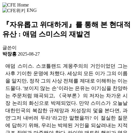
ENG
『자유롭고 위대하게』를 통해 본 현대적
유산 : 애덤 스미스의 재발견
글쓴이
박장흥
2025-08-27
애덤 스미스. 스코틀랜드 계몽주의의 거인이었던 그는
사후 기이한 운명에 처했다. 세상의 모든 이가 그의 이름
을 알지만, 정작 그의 사상 전체를 제대로 이해하는 이는
드물다. '보이지 않는 손’이라는 은유는 이기심을 찬양하
는 주문처럼 왜곡되고, 《국부론》의 저자는 차가운 시
장 논리의 화신으로 박제되었다. 만약 스미스가 오늘날
대한민국의 복잡한 규제망과 저성장의 덫을 본다면, 과
연'그저 내버려 두라’라고만 말했을까? 이 절실한 질문
에 답하기 위해, 우리는 박제된 거인을 되살려내는 지적
구조 작업과 마주해야 한다. 라이얀 패트릭 핸리가 엮은