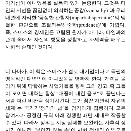
이기심이 아니었음을 설득력 있게 논증한다. 그것은 타
인의 시선을 끊임없이 의식하는'공감(sympathy)’과 우리
내면에 자리한 '공정한 관찰자(impartial spectator)’의 냉
철한 판단으로 조절되는'신중함(prudence)’에 가깝다.
즉, 스미스의 경제인은 고립된 원자가 아니라, 타인과의
관계 속에서 자신의 행동을 성찰하고 자제력을 배우는
사회적 존재인 것이다.
더 나아가, 이 책은 스미스가 결코 대기업이나 기득권의
맹목적인 대변인이 아니었음을 명확히 한다. 가격을 올
리기 위해 담합하는 사업가들을 향한 그의 경고, 즉 그들
이 모이면 대화는 항상 “대중에 대한 음모”로 끝난다는
서슬 퍼런 비판을 상기시킨다. 그가 꿈꾼'자연적 자유의
체계’는 국가가'정의의 법’을 엄격하게 집행하여 모든
참여자가 공정한 규칙 아래 경쟁할 때만 제대로 작동할
수 있다. 따라서 정의는 시장 실패를 보완하는 사후적 장
치가 아니라, '보이지 않는 손’이 사회 전체의 이익으로